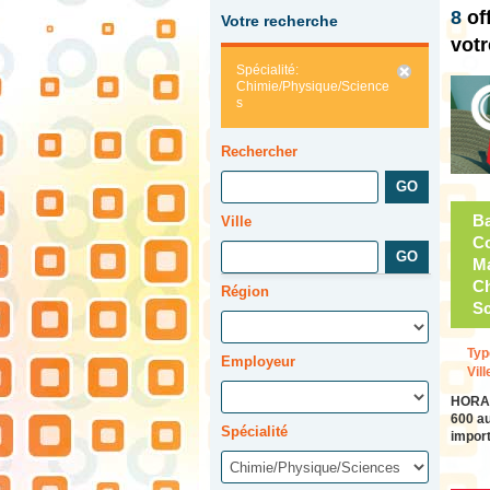
8
of
Votre recherche
votr
Spécialité:
Chimie/Physique/Science
s
Rechercher
Ba
Ville
Co
Ma
Ch
Région
Sc
Typ
Employeur
Vill
HORAI
600 au
Spécialité
import