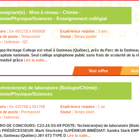
seignant(e) - Mise à niveau - Chimie -
imie/Physique/Sciences - Enseignement collégial
aire :
De 46527$ à 96600$
Expérience requise :
3 ans
e de poste :
Temporaire
Statut :
Temps partiel
e :
Gatineau - QC
ep Heritage College est situé à Gatineau (Québec), près du Parc de la Gatineau,
capitale nationale. Seul collège anglophone public sans frais de scolarité de la r
nnalisé grâce
Lire la suite...
Voir offre
Voi
chnicien(ne) de laboratoire (Biologie/Chimie) -
imie/Physique/Sciences
aire :
De 43578$ à 58176$
Expérience requise :
1 an
e de poste :
Permanent
Statut :
Temps plein
e :
Gatineau
O DE CONCOURS: C23-24-SS-09 POSTE: Technicien(ne) de laboratoire (Biolo
s PRÉDÉCESSEUR: Mark Stocksley SUPÉRIEUR IMMÉDIAT: Sandra Stark EMPLAC
s, Gatineau (Québec) J8Y 6T3 TYPE D
Lire la suite...