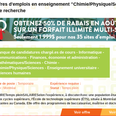
fres d'emplois en enseignement "Chimie/Physique/S
e recherche
nque de candidatures chargé.es de cours - Informatique -
mmunications - Finances, économie et administration -
thématiques/Sciences - Chimie -
imie/Physique/Sciences - Enseignement universitaire -
iences humaines
e de poste :
Temporaire
Expérience requise :
e :
Montréal
Statut :
Temps plein
RETemps pleinSALAIRESelon l'expérience, à discuterAvec une population étudi
x cycles supérieurs, l’École de technologie supérieure (ÉTS), située à Montréal,
antes au Canada. Elle offre des programmes de baccalauréat, maîtrise et doct
Voir offre
Voi