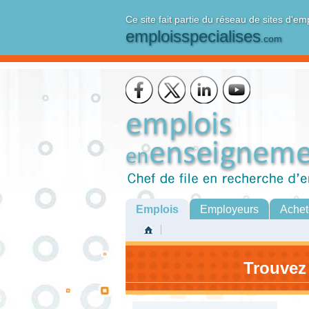
Ce site fait partie du réseau de sites d'em
emploisspecialises
.com
Emplois
Employeurs
Achet
Trouvez