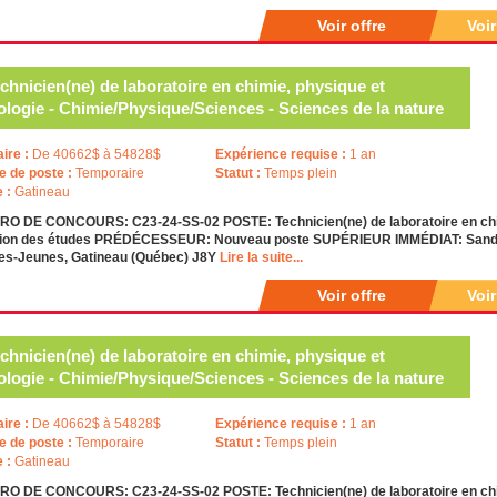
Voir offre
Voi
chnicien(ne) de laboratoire en chimie, physique et
ologie - Chimie/Physique/Sciences - Sciences de la nature
aire :
De 40662$ à 54828$
Expérience requise :
1 an
e de poste :
Temporaire
Statut :
Temps plein
e :
Gatineau
O DE CONCOURS: C23-24-SS-02 POSTE: Technicien(ne) de laboratoire en chi
tion des études PRÉDÉCESSEUR: Nouveau poste SUPÉRIEUR IMMÉDIAT: Sandr
des-Jeunes, Gatineau (Québec) J8Y
Lire la suite...
Voir offre
Voi
chnicien(ne) de laboratoire en chimie, physique et
ologie - Chimie/Physique/Sciences - Sciences de la nature
aire :
De 40662$ à 54828$
Expérience requise :
1 an
e de poste :
Temporaire
Statut :
Temps plein
e :
Gatineau
O DE CONCOURS: C23-24-SS-02 POSTE: Technicien(ne) de laboratoire en chi