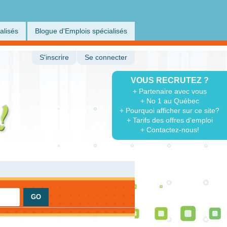
alisés
Blogue d'Emplois spécialisés
S'inscrire
Se connecter
VOUS RECRUTEZ ?
+ Partenaire avec vous
+ No 1 au Québec
+ Pourquoi afficher sur ce site?
+ Tarifs des offres d'emploi
+ Contactez-nous!