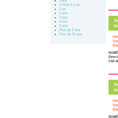
Sans
6 mois à 1 an
1 an
2 ans
3 ans
Te
4 ans
bi
5 ans
Plus de 5 ans
Plus de 10 ans
Sal
Typ
Vill
NUMÉR
Direc
Cité-
Te
bi
Sal
Typ
Vill
NUMÉR