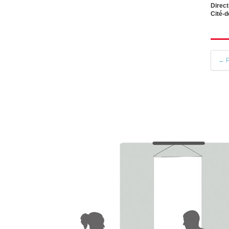
Direc
Cité-
← P