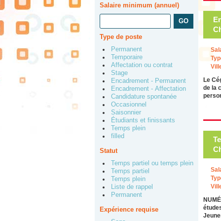
Salaire minimum (annuel)
En
Ch
Type de poste
Permanent
Sal
Temporaire
Typ
Affectation ou contrat
Vill
Stage
Le Cég
Encadrement - Permanent
de la 
Encadrement - Affectation
perso
Candidature spontanée
Occasionnel
Saisonnier
Étudiants et finissants
Temps plein
filled
Te
Ch
Statut
Temps partiel ou temps plein
Sal
Temps partiel
Typ
Temps plein
Vill
Liste de rappel
Permanent
NUMÉR
étude
Expérience requise
Jeune