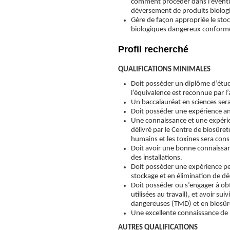
comment procéder dans l’éventua
déversement de produits biolog
Gère de façon appropriée le sto
biologiques dangereux conformé
Profil recherché
QUALIFICATIONS MINIMALES
Doit posséder un diplôme d’étud
l’équivalence est reconnue par l
Un baccalauréat en sciences se
Doit posséder une expérience an
Une connaissance et une expérie
délivré par le Centre de biosûre
humains et les toxines sera con
Doit avoir une bonne connaissanc
des installations.
Doit posséder une expérience pe
stockage et en élimination de d
Doit posséder ou s’engager à ob
utilisées au travail), et avoir 
dangereuses (TMD) et en biosûr
Une excellente connaissance de l
AUTRES QUALIFICATIONS