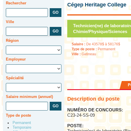
Rechercher
Cégep Heritage College
Ville
Technicien(ne) de laboratoir
Chimie/Physique/Sciences
Région
Salaire :
De 43578$ à 58176$
Type de poste :
Permanent
Ville :
Gatineau
Employeur
Spécialité
P
Salaire minimum (annuel)
Description du poste
NUMÉRO DE CONCOURS:
C23-24-SS-09
Type de poste
Permanent
POSTE:
Temporaire