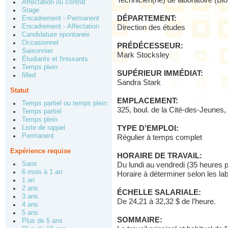
Technicien(ne) de laboratoire (Bi
Affectation ou contrat
Stage
DÉPARTEMENT:
Encadrement - Permanent
Encadrement - Affectation
Direction des études
Candidature spontanée
Occasionnel
PRÉDÉCESSEUR:
Saisonnier
Mark Stocksley
Étudiants et finissants
Temps plein
SUPÉRIEUR IMMÉDIAT:
filled
Sandra Stark
Statut
EMPLACEMENT:
Temps partiel ou temps plein
325, boul. de la Cité-des-Jeune
Temps partiel
Temps plein
Liste de rappel
TYPE D’EMPLOI:
Permanent
Régulier à temps complet
Expérience requise
HORAIRE DE TRAVAIL:
Sans
Du lundi au vendredi (35 heures 
6 mois à 1 an
Horaire à déterminer selon les lab
1 an
2 ans
ÉCHELLE SALARIALE:
3 ans
De 24,21 à 32,32 $ de l’heure.
4 ans
5 ans
SOMMAIRE:
Plus de 5 ans