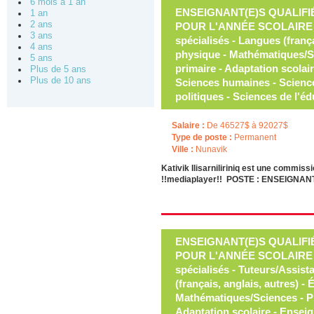
6 mois à 1 an
ENSEIGNANT(E)S QUALIFI
1 an
2 ans
POUR L'ANNÉE SCOLAIRE 20
3 ans
spécialisés - Langues (frança
4 ans
physique - Mathématiques/Sc
5 ans
primaire - Adaptation scolai
Plus de 5 ans
Plus de 10 ans
Sciences humaines - Science
politiques - Sciences de l'é
Salaire :
De 46527$ à 92027$
Type de poste :
Permanent
Ville :
Nunavik
Kativik Ilisarniliriniq est une commi
!!mediaplayer!! POSTE : ENSEIGNA
ENSEIGNANT(E)S QUALIFI
POUR L'ANNÉE SCOLAIRE 20
spécialisés - Tuteurs/Assist
(français, anglais, autres) -
Mathématiques/Sciences - Pr
Adaptation scolaire - Ensei