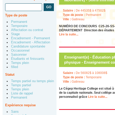
Salaire :
De 44535$ à 47502$
Type de poste :
Permanent
Type de poste
Ville :
Gatineau
Permanent
Temporaire
NUMÉRO DE CONCOURS C25-26-SS-08 PO
Affectation ou contrat
DÉPARTEMENT Direction des études 
Stage
Lire la suite...
Encadrement - Permanent
Encadrement - Affectation
Candidature spontanée
Occasionnel
Saisonnier
Enseignant(e) - Éducation p
Étudiants et finissants
physique - Enseignement col
Temps plein
filled
Salaire :
De 56082$ à 108008$
Statut
Type de poste :
Temporaire
Temps partiel ou temps plein
Ville :
Gatineau
Temps partiel
Le Cégep Heritage College est situé à 
Temps plein
de la capitale nationale. Seul collège 
Liste de rappel
personnalisé grâce
Lire la suite...
Permanent
Expérience requise
Sans