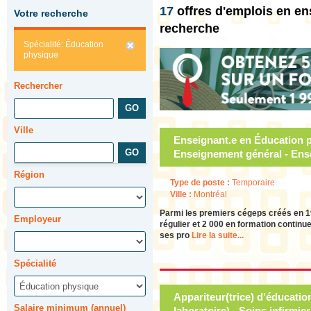
17
offres d'emplois en e
Votre recherche
recherche
Spécialité: Éducation
physique
Rechercher
Ville
Enseignant.e en Éducation p
Enseignement général - Ens
Région
Type de poste :
Temporaire
Ville :
Montréal
Parmi les premiers cégeps créés en 19
Employeur
régulier et 2 000 en formation continu
ses pro
Lire la suite...
Spécialité
Appariteur(trice) d’éducati
Salaire minimum (annuel)
laboratoire) - Soins infirmi