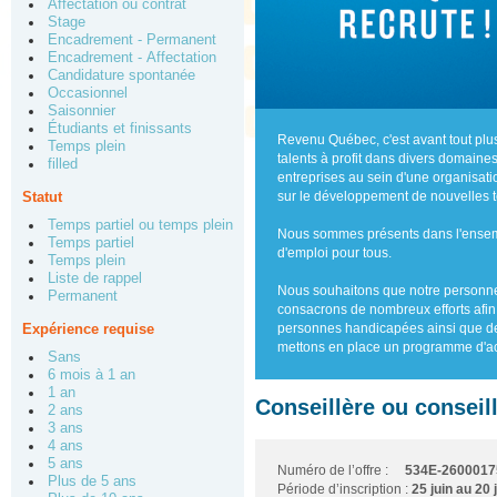
Affectation ou contrat
Stage
Encadrement - Permanent
Encadrement - Affectation
Candidature spontanée
Occasionnel
Saisonnier
Étudiants et finissants
Revenu Québec, c'est avant tout pl
Temps plein
talents à profit dans divers domaine
filled
entreprises au sein d'une organisa
Statut
sur le développement de nouvelles t
Temps partiel ou temps plein
Nous sommes présents dans l'ensemb
Temps partiel
d'emploi pour tous.
Temps plein
Liste de rappel
Nous souhaitons que notre personnel 
Permanent
consacrons de nombreux efforts afin
Expérience requise
personnes handicapées ainsi que des
mettons en place un programme d'acc
Sans
6 mois à 1 an
1 an
Conseillère ou conseil
2 ans
3 ans
4 ans
5 ans
Numéro de l’offre :
534E-2600017
Plus de 5 ans
Période d’inscription :
25 juin au 20 