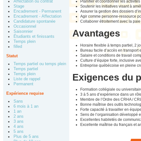
Planifier et coordonner les activi
Affectation ou contrat
Soutenir les initiatives visant à am
Stage
Assurer la gestion des dossiers d’inv
Encadrement - Permanent
Agir comme personne-ressource pour 
Encadrement - Affectation
Collaborer étroitement avec la paie
Candidature spontanée
Occasionnel
Avantages
Saisonnier
Étudiants et finissants
Temps plein
Horaire flexible à temps partiel, 2 j
filled
Bureau facile d’accès en transport
Salaire et conditions de travail co
Statut
Culture d’équipe forte, inclusive ave
Temps partiel ou temps plein
Entreprise québécoise en pleine cr
Temps partiel
Temps plein
Exigences du 
Liste de rappel
Permanent
Formation collégiale ou universita
Expérience requise
3 à 5 ans d’expérience dans un rôl
Membre de l’Ordre des CRHA / CRIA
Sans
Bonne maîtrise des outils technolog
6 mois à 1 an
Forte capacité à travailler en équip
1 an
Sens de l’organisation développé et
2 ans
Excellentes habiletés de communica
3 ans
Excellente maîtrise du français et
4 ans
5 ans
Plus de 5 ans