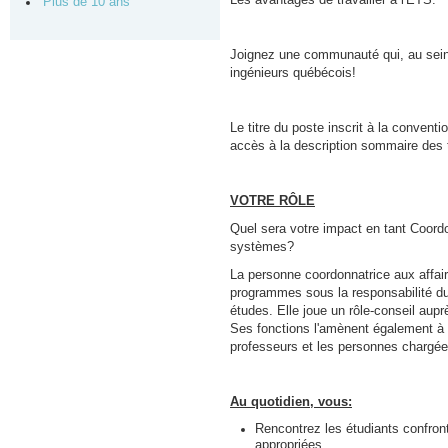
Plus de 10 ans
Joignez une communauté qui, au sein d
ingénieurs québécois!
Le titre du poste inscrit à la convent
accès à la description sommaire des t
VOTRE RÔLE
Quel sera votre impact en tant Coor
systèmes?
La personne coordonnatrice aux affair
programmes sous la responsabilité du 
études. Elle joue un rôle-conseil aupr
Ses fonctions l'amènent également à in
professeurs et les personnes chargée
Au quotidien, vous:
Rencontrez les étudiants confron
appropriées.