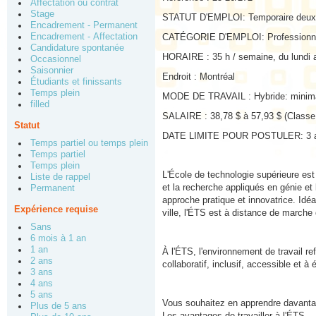
Affectation ou contrat
Stage
STATUT D'EMPLOI: Temporaire deux a
Encadrement - Permanent
Encadrement - Affectation
CATÉGORIE D'EMPLOI: Professionn
Candidature spontanée
HORAIRE : 35 h / semaine, du lundi 
Occasionnel
Saisonnier
Endroit : Montréal
Étudiants et finissants
Temps plein
MODE DE TRAVAIL : Hybride: minimal
filled
SALAIRE : 38,78 $ à 57,93 $ (Classe
Statut
DATE LIMITE POUR POSTULER: 3 av
Temps partiel ou temps plein
Temps partiel
Temps plein
L'École de technologie supérieure es
Liste de rappel
et la recherche appliqués en génie et
Permanent
approche pratique et innovatrice. Idéa
Expérience requise
ville, l'ÉTS est à distance de marche
Sans
6 mois à 1 an
1 an
À l'ÉTS, l'environnement de travail re
2 ans
collaboratif, inclusif, accessible et à
3 ans
4 ans
5 ans
Vous souhaitez en apprendre davantage
Plus de 5 ans
Les avantages de travailler à l'ÉTS.