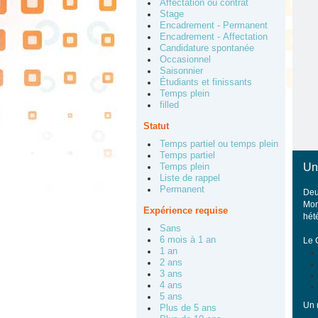
Affectation ou contrat
Stage
Encadrement - Permanent
Encadrement - Affectation
Candidature spontanée
Occasionnel
Saisonnier
Étudiants et finissants
Temps plein
filled
Statut
Temps partiel ou temps plein
Temps partiel
Un
Temps plein
Liste de rappel
Permanent
De
Mont
Expérience requise
hét
Sans
6 mois à 1 an
Le 
1 an
2 ans
3 ans
4 ans
5 ans
Un 
Plus de 5 ans