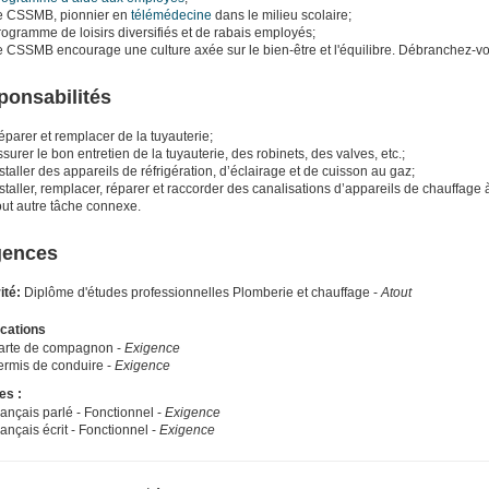
e CSSMB, pionnier en
télémédecine
dans le milieu scolaire;
ogramme de loisirs diversifiés et de rabais employés;
e CSSMB encourage une culture axée sur le bien-être et l'équilibre. Débranchez-v
ponsabilités
parer et remplacer de la tuyauterie;
surer le bon entretien de la tuyauterie, des robinets, des valves, etc.;
staller des appareils de réfrigération, d’éclairage et de cuisson au gaz;
staller, remplacer, réparer et raccorder des canalisations d’appareils de chauffage
out autre tâche connexe.
gences
ité:
Diplôme d'études professionnelles Plomberie et chauffage -
Atout
ications
arte de compagnon -
Exigence
ermis de conduire -
Exigence
es :
ançais parlé - Fonctionnel -
Exigence
ançais écrit - Fonctionnel -
Exigence