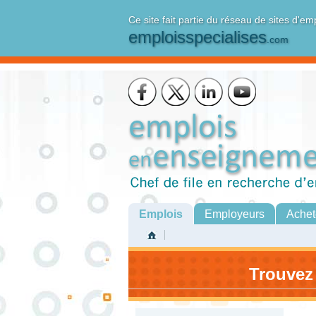
Ce site fait partie du réseau de sites d'em
emploisspecialises
.com
Emplois
Employeurs
Achet
Trouvez