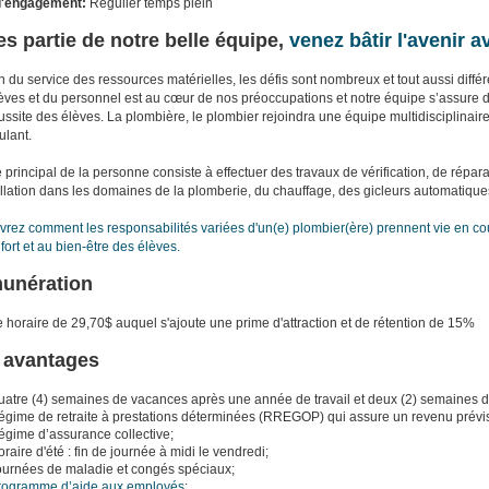
d'engagement:
Régulier temps plein
es partie de notre belle équipe,
venez bâtir l'avenir 
n du service des ressources matérielles, les défis sont nombreux et tout aussi diffé
èves et du personnel est au cœur de nos préoccupations et notre équipe s’assure d’o
éussite des élèves. La plombière, le plombier rejoindra une équipe multidisciplinair
ulant.
e principal de la personne consiste à effectuer des travaux de vérification, de réparat
allation dans les domaines de la plomberie, du chauffage, des gicleurs automatiques 
rez comment les responsabilités variées d'un(e) plombier(ère) prennent vie en coul
fort et au bien-être des élèves.
unération
e horaire de 29,70$ auquel s'ajoute une prime d'attraction et de rétention de 15%
 avantages
uatre (4) semaines de vacances après une année de travail et deux (2) semaines d
gime de retraite à prestations déterminées (RREGOP) qui assure un revenu prévisibl
égime d’assurance collective;
raire d'été : fin de journée à midi le vendredi;
ournées de maladie et congés spéciaux;
rogramme d’aide aux employés
;