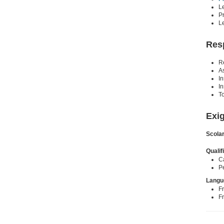
L
Pr
L
Res
Ré
As
In
In
T
Exi
Scolar
Qualif
C
P
Langu
Fr
Fr