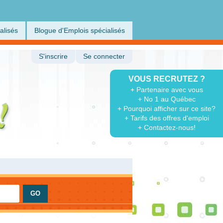
alisés
Blogue d'Emplois spécialisés
S'inscrire
Se connecter
VOUS RECRUTEZ ?
+ Partenaire avec vous
+ No 1 au Québec
+ Pourquoi afficher sur ce site?
+ Tarifs des offres d'emploi
+ Contactez-nous!