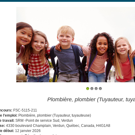
1
2
3
4
Plombière, plombier (Tuyauteur, tuy
ncours:
FSC-5115-211
de l'emploi:
Plombière, plombier (Tuyauteur, tuyauteuse)
e travail:
SRM -Point de service Sud, Verdun
se:
4330 boulevard Champlain, Verdun, Québec, Canada, H4G1A8
de début:
12 janvier 2026