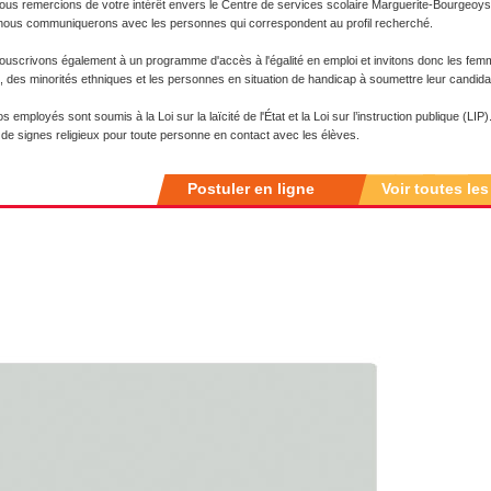
us remercions de votre intérêt envers le Centre de services scolaire Marguerite-Bourgeoys.
nous communiquerons avec les personnes qui correspondent au profil recherché.
uscrivons également à un programme d'accès à l'égalité en emploi et invitons donc les fem
s, des minorités ethniques et les personnes en situation de handicap à soumettre leur candida
 employés sont soumis à la Loi sur la laïcité de l'État et la Loi sur l’instruction publique (LIP).
 de signes religieux pour toute personne en contact avec les élèves.
Postuler en ligne
Voir toutes les