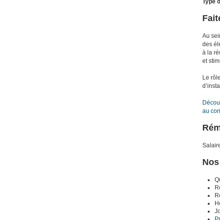
Type 
Fait
Au sei
des él
à la r
et stim
Le rôl
d’inst
Découv
au con
Rém
Salair
Nos
Q
Ré
R
Ho
J
P