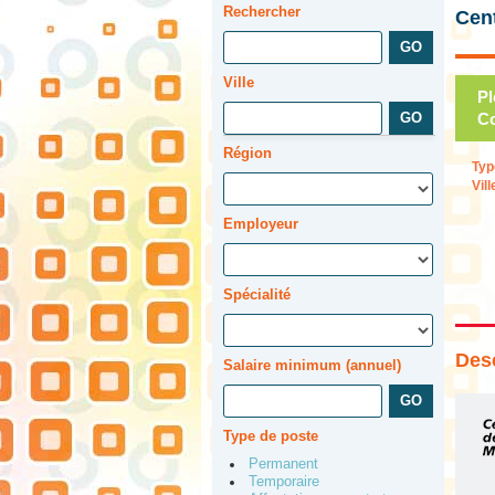
Rechercher
Cent
Ville
Pl
Co
Région
Typ
Vill
Employeur
Spécialité
Desc
Salaire minimum (annuel)
Type de poste
Permanent
Temporaire