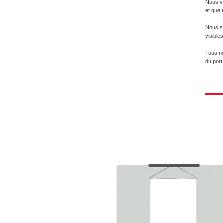
Nous vo
et que 
Nous so
visible
Tous nos
du port