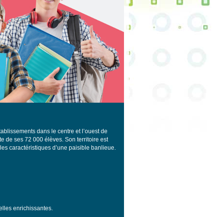
blissements dans le centre et l’ouest de
ite de ses 72 000 élèves. Son territoire est
les caractéristiques d’une paisible banlieue.
lles enrichissantes.