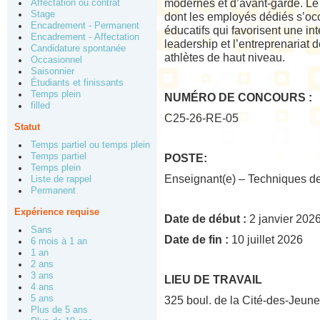
modernes et d’avant-garde. Le 
Affectation ou contrat
Stage
dont les employés dédiés s’oc
Encadrement - Permanent
éducatifs qui favorisent une in
Encadrement - Affectation
leadership et l’entreprenariat d
Candidature spontanée
athlètes de haut niveau.
Occasionnel
Saisonnier
Étudiants et finissants
Temps plein
NUMÉRO DE CONCOURS :
filled
C25-26-RE-05
Statut
Temps partiel ou temps plein
Temps partiel
POSTE:
Temps plein
Enseignant(e) – Techniques de 
Liste de rappel
Permanent
Expérience requise
Date de début :
2 janvier 202
Sans
Date de fin :
10 juillet 2026
6 mois à 1 an
1 an
2 ans
3 ans
LIEU DE TRAVAIL
4 ans
5 ans
325 boul. de la Cité-des-Jeu
Plus de 5 ans