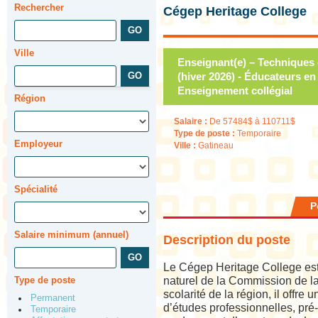
Rechercher
Cégep Heritage College
Ville
Enseignant(e) – Techniques d
(hiver 2026) - Éducateurs en
Enseignement collégial
Région
Salaire :
De 57484$ à 110711$
Type de poste :
Temporaire
Employeur
Ville :
Gatineau
Spécialité
P
Salaire minimum (annuel)
Description du poste
Le Cégep Heritage College est 
Type de poste
naturel de la Commission de la
scolarité de la région, il off
Permanent
d’études professionnelles, pré-
Temporaire