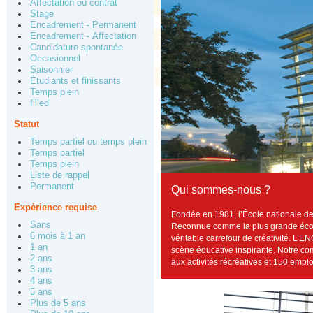
Affectation ou contrat
Stage
Encadrement - Permanent
Encadrement - Affectation
Candidature spontanée
Occasionnel
Saisonnier
Étudiants et finissants
Temps plein
filled
Statut
Temps partiel ou temps plein
Temps partiel
Temps plein
Liste de rappel
Permanent
Qui sommes-nous ?
Expérience requise
Fondée en 1981, l’École nationale de 
Sans
Reconnue comme la plus grande école 
6 mois à 1 an
véritable carrefour de créativité. L
1 an
scène éducative inspirante. Notre co
2 ans
aux activités récréatives et 150 empl
3 ans
4 ans
5 ans
Plus de 5 ans