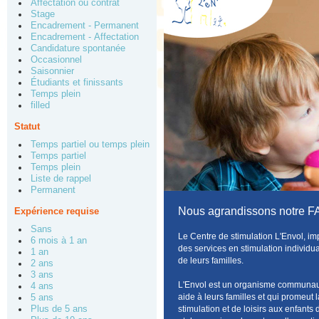
Affectation ou contrat
Stage
Encadrement - Permanent
Encadrement - Affectation
Candidature spontanée
Occasionnel
Saisonnier
Étudiants et finissants
Temps plein
filled
Statut
Temps partiel ou temps plein
Temps partiel
Temps plein
Liste de rappel
Permanent
Nous agrandissons notre FA
Expérience requise
Sans
Le Centre de stimulation L'Envol, imp
6 mois à 1 an
des services en stimulation individual
1 an
de leurs familles.
2 ans
3 ans
L'Envol est un organisme communauta
4 ans
aide à leurs familles et qui promeut 
5 ans
Plus de 5 ans
stimulation et de loisirs aux enfan