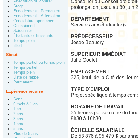
Conseiller ou Conseillère d’ori
Affectation ou contrat
Stage
prolongation jusqu’au 30 juin 
Encadrement - Permanent
Encadrement - Affectation
DÉPARTEMENT
Candidature spontanée
Services aux étudiant(e)s
Occasionnel
Saisonnier
Étudiants et finissants
PRÉDÉCESSEUR
Temps plein
Josée Beaudry
filled
SUPÉRIEUR IMMÉDIAT
Statut
Julie Goulet
Temps partiel ou temps plein
Temps partiel
EMPLACEMENT
Temps plein
325, boul. de la Cité-des-Jeu
Liste de rappel
Permanent
TYPE D’EMPLOI
Expérience requise
Projet spécifique à temps comp
Sans
6 mois à 1 an
HORAIRE DE TRAVAIL
1 an
35 heures par semaine du lund
2 ans
8h30 à 16h30
3 ans
4 ans
5 ans
ÉCHELLE SALARIALE
Plus de 5 ans
De 53 876 à 95 479 $ par année