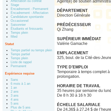
Agent(e) de soutien administrat
Affectation ou contrat
Stage
Encadrement - Permanent
DÉPARTEMENT
Encadrement - Affectation
Direction Générale
Candidature spontanée
Occasionnel
PRÉDÉCESSEUR
Saisonnier
Étudiants et finissants
Qi Zhang
Temps plein
filled
SUPÉRIEUR IMMÉDIAT
Valérie Gamache
Statut
Temps partiel ou temps plein
EMPLACEMENT
Temps partiel
325, boul. de la Cité-des-Jeu
Temps plein
Liste de rappel
Permanent
TYPE D’EMPLOI
Temporaire à temps complet à pa
Expérience requise
prolongation.
Sans
6 mois à 1 an
HORAIRE DE TRAVAIL
1 an
35 heures par semaine du lund
2 ans
De 8 h 30 à 16 h 30
3 ans
4 ans
5 ans
ÉCHELLE SALARIALE
Plus de 5 ans
De 24,36$ à 27,24 $ de l’heur