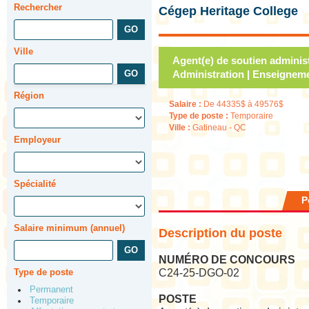
Rechercher
Cégep Heritage College
Ville
Agent(e) de soutien administr
Administration | Enseignem
Région
Salaire :
De 44335$ à 49576$
Type de poste :
Temporaire
Ville :
Gatineau - QC
Employeur
Spécialité
P
Salaire minimum (annuel)
Description du poste
NUMÉRO DE CONCOURS
Type de poste
C24-25-DGO-02
Permanent
POSTE
Temporaire