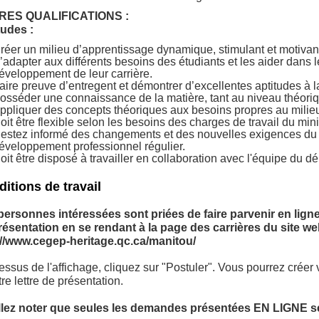
RES QUALIFICATIONS :
tudes :
réer un milieu d’apprentissage dynamique, stimulant et motivan
’adapter aux différents besoins des étudiants et les aider dans l
éveloppement de leur carrière.
aire preuve d’entregent et démontrer d’excellentes aptitudes à 
osséder une connaissance de la matière, tant au niveau théoriq
ppliquer des concepts théoriques aux besoins propres au milieu 
oit être flexible selon les besoins des charges de travail du mini
estez informé des changements et des nouvelles exigences du 
éveloppement professionnel régulier.
oit être disposé à travailler en collaboration avec l'équipe du d
itions de travail
personnes intéressées sont priées de faire parvenir en ligne 
résentation en se rendant à la page des carrières du site web
://www.cegep-heritage.qc.ca/manitou/
ssus de l'affichage, cliquez sur "Postuler". Vous pourrez créer
tre lettre de présentation.
llez noter que seules les demandes présentées EN LIGNE se