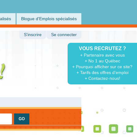
alisés
Blogue d'Emplois spécialisés
S'inscrire
Se connecter
VOUS RECRUTEZ ?
+ Partenaire avec vous
+ No 1 au Québec
+ Pourquoi afficher sur ce site?
+ Tarifs des offres d'emploi
+ Contactez-nous!