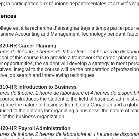
; la participation aux réunions départementales et activités re
gences
llège est à la recherche d’enseignant(e)s à temps partiel pour 
ramme Accounting and Management Technology pendant l'aut
B20-HR Career Planning
ures de théorie, 2 heures de laboratoire et 4 heures de disponib
oal of this course is to provide a framework for career planning
r opportunities, the student will develop a strategy to meet pers
tives. Integral to the course will be the preparation of profess
tive job search and interviewing techniques.
B10-HR Introduction to Business
ures de théorie, 1 heure de laboratoire et 4 heures de disponibi
course introduces the student to the field of business administrat
explore the nature of business from both a Canadian and a globa
duced to the options for organizing a business, the nature of ma
 of the business organization.
H20-HR Payroll Administration
ures de théorie, 2 heures de laboratoire et 4 heures de disponib