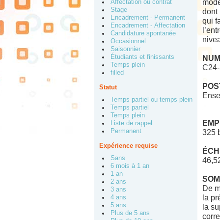
mode
Affectation ou contrat
Stage
dont
Encadrement - Permanent
qui f
Encadrement - Affectation
l’ent
Candidature spontanée
nive
Occasionnel
Saisonnier
Étudiants et finissants
NUM
Temps plein
C24-
filled
POS
Statut
Ense
Temps partiel ou temps plein
Temps partiel
Temps plein
EMP
Liste de rappel
Permanent
325 
Expérience requise
ÉCH
Sans
46,5
6 mois à 1 an
1 an
SOM
2 ans
De ma
3 ans
la pr
4 ans
5 ans
la su
Plus de 5 ans
corre