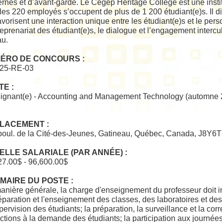
rnes et d’avant-garde. Le Cégep Heritage College est une instit
 les 220 employés s’occupent de plus de 1 200 étudiant(e)s. Il
avorisent une interaction unique entre les étudiant(e)s et le per
reprenariat des étudiant(e)s, le dialogue et l’engagement intercul
au.
ÉRO DE CONCOURS :
25-RE-03
TE :
ignant(e) - Accounting and Management Technology (automne 
LACEMENT :
boul. de la Cité-des-Jeunes, Gatineau, Québec, Canada, J8Y6
ELLE SALARIALE (PAR ANNÉE) :
27.00$ - 96,600.00$
MAIRE DU POSTE :
nière générale, la charge d'enseignement du professeur doit in
éparation et l'enseignement des classes, des laboratoires et des t
pervision des étudiants; la préparation, la surveillance et la co
ctions à la demande des étudiants; la participation aux journé