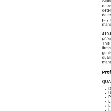
Stude
relev
deter
dete
payro
mana
410-
(2 he
This 
firm
goals
quali
mana
Prof
QUA
D
U
P
L
L
L