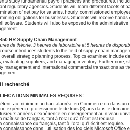
nts study fundamental payroll practices and procedures, includ
ant regulatory agencies. Students will learn different facets of p
mination of net pay for salaries, hourly, commissioned employe
rmining obligations for businesses. Students will receive hands
ll software. Students will also be exposed to the administrativ
gement.
B50-HR Supply Chain Management
ures de théorie, 3 heures de laboratoire et 5 heures de disponib
course introduces students to the field of supply chain manage
's overall strategic planning process. Topics examined include
, evaluating suppliers, and managing inventory. Furthermore, st
ty management and international commercial transactions as the
gement.
il recherché
LIFICATIONS MINIMALES REQUISES :
étenir au minimum un baccalauréat en Commerce ou dans un d
ne expérience professionnelle de trois (3) ans dans le domaine d
lusieurs années d'expérience en enseignement au niveau univers
a maîtrise de l'anglais, tant à l'oral qu'à l'écrit est requise.
a connaissance du français, tant à l’oral qu’l’écrit est requise.
a connaissance dans l'utilisation des logiciels Microsoft Office e