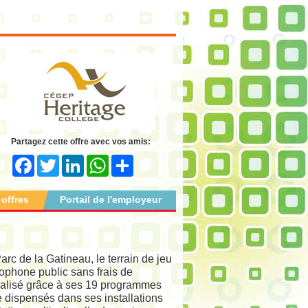
Partagez cette offre avec vos amis:
Facebook
Twitter
LinkedIn
WhatsApp
Share
 offres
Portail de l'employeur
rc de la Gatineau, le terrain de jeu
lophone public sans frais de
onnalisé grâce à ses 19 programmes
e dispensés dans ses installations