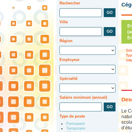
Rechercher
Cég
Ville
En
(a
En
Région
Sal
Typ
Employeur
Vill
Spécialité
Salaire minimum (annuel)
Desc
Le Cé
Type de poste
natur
scola
Permanent
d’étu
Temporaire