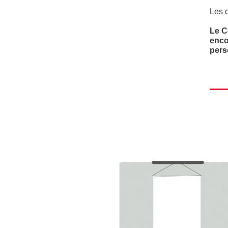
Les c
Le C
enco
pers