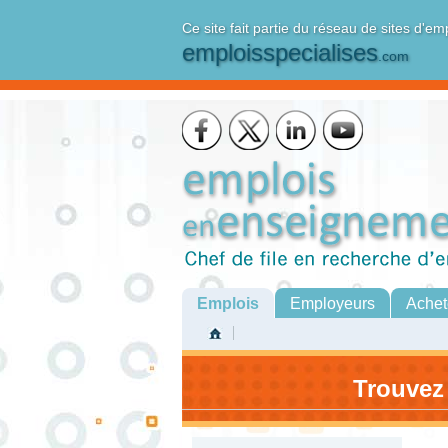
Ce site fait partie du réseau de sites d'em
emploisspecialises
.com
Emplois
Employeurs
Achet
Trouvez