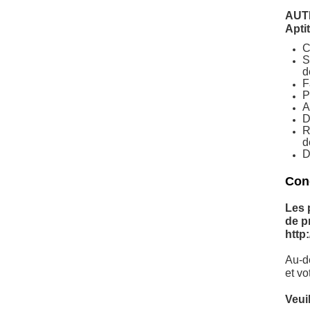
AUT
Apti
C
S
d
F
P
A
D
R
d
D
Cond
Les 
de p
http
Au-de
et vo
Veui