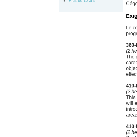
Plus de 10 ans
Cégep
Exi
Le co
prog
360-
(2 he
The g
caree
objec
effec
410-
(2 he
This 
will 
intro
areas
410-
(2 he