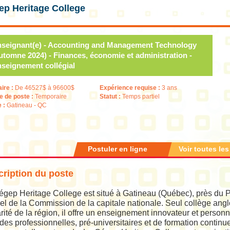
ep Heritage College
seignant(e) - Accounting and Management Technology
utomne 2024) - Finances, économie et administration -
seignement collégial
aire :
De 46527$ à 96600$
Expérience requise :
3 ans
e de poste :
Temporaire
Statut :
Temps partiel
e :
Gatineau - QC
Postuler en ligne
Voir toutes les
ription du poste
gep Heritage College est situé à Gatineau (Québec), près du Pa
el de la Commission de la capitale nationale. Seul collège ang
rité de la région, il offre un enseignement innovateur et pers
des professionnelles, pré-universitaires et de formation continu