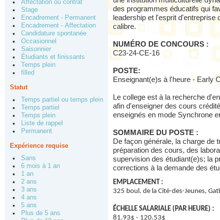
une institution multiculturelle dy
Affectation ou contrat
des programmes éducatifs qui favo
Stage
leadership et l'esprit d'entreprise
Encadrement - Permanent
Encadrement - Affectation
calibre.
Candidature spontanée
Occasionnel
NUMÉRO DE CONCOURS :
Saisonnier
C23-24-CE-16
Étudiants et finissants
Temps plein
POSTE:
filled
Enseignant(e)s à l'heure - Early
Statut
Le college est à la recherche d'
Temps partiel ou temps plein
afin d'enseigner des cours crédit
Temps partiel
enseignés en mode Synchrone en 
Temps plein
Liste de rappel
Permanent
SOMMAIRE DU POSTE :
De façon générale, la charge de tr
Expérience requise
préparation des cours, des laborat
Sans
supervision des étudiant(e)s; la p
6 mois à 1 an
corrections à la demande des étud
1 an
2 ans
EMPLACEMENT :
3 ans
325 boul. de la Cité-des-Jeunes, Ga
4 ans
5 ans
ÉCHELLE SALARIALE (PAR HEURE) :
Plus de 5 ans
81.93$ - 120.53$