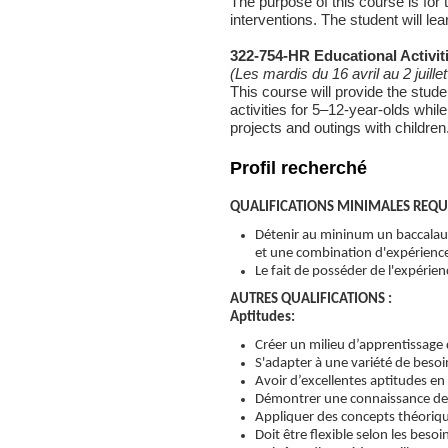
The purpose of this course is for
interventions. The student will le
322-754-HR Educational Activiti
(Les mardis du 16 avril au 2 juille
This course will provide the stud
activities for 5–12-year-olds whil
projects and outings with children
Profil recherché
QUALIFICATIONS MINIMALES REQUI
Détenir au mininum un baccalau
et une combination d'expérience
Le fait de posséder de l'expéri
AUTRES QUALIFICATIONS :
Aptitudes:
Créer un milieu d’apprentissage
S'adapter à une variété de besoi
Avoir d’excellentes aptitudes en
Démontrer une connaissance de la
Appliquer des concepts théoriqu
Doit être flexible selon les besoi