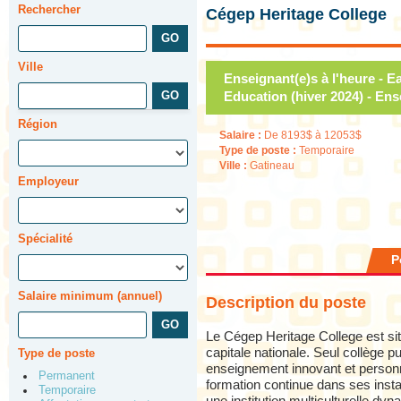
Rechercher
Cégep Heritage College
Ville
Enseignant(e)s à l'heure - 
Education (hiver 2024) - Ens
Région
Salaire :
De 8193$ à 12053$
Type de poste :
Temporaire
Ville :
Gatineau
Employeur
Spécialité
P
Salaire minimum (annuel)
Description du poste
Le Cégep Heritage College est sit
capitale nationale. Seul collège pu
Type de poste
enseignement innovant et personn
Permanent
formation continue dans ses insta
Temporaire