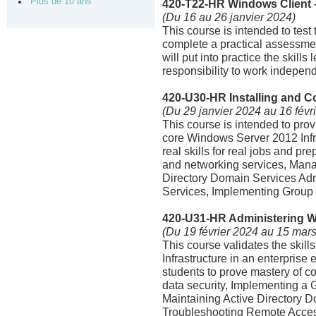
Plus de 10 ans
420-T22-HR Windows Client –
(Du 16 au 26 janvier 2024)
This course is intended to tes
complete a practical assessmen
will put into practice the skill
responsibility to work indepen
420-U30-HR Installing and 
(Du 29 janvier 2024 au 16 févr
This course is intended to pro
core Windows Server 2012 Infra
real skills for real jobs and p
and networking services, Mana
Directory Domain Services Adm
Services, Implementing Group P
420-U31-HR Administering 
(Du 19 février 2024 au 15 mar
This course validates the ski
Infrastructure in an enterprise
students to prove mastery of 
data security, Implementing a 
Maintaining Active Directory 
Troubleshooting Remote Access