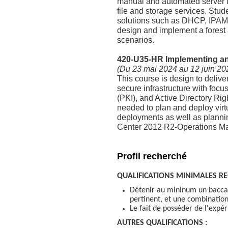
manual and automated server in
file and storage services. Stud
solutions such as DHCP, IPAM, 
design and implement a forest 
scenarios.
420-U35-HR Implementing an
(Du 23 mai 2024 au 12 juin 20
This course is design to delive
secure infrastructure with focu
(PKI), and Active Directory Ri
needed to plan and deploy virt
deployments as well as planni
Center 2012 R2-Operations M
Profil recherché
QUALIFICATIONS MINIMALES RE
Détenir au mininum un baccal
pertinent, et une combination
Le fait de posséder de l'exp
AUTRES QUALIFICATIONS :