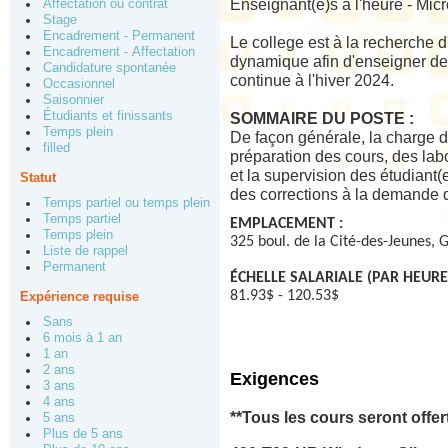
Enseignant(e)s à l'heure - Mic
Affectation ou contrat
Stage
Encadrement - Permanent
Le college est à la recherche 
Encadrement - Affectation
dynamique afin d'enseigner d
Candidature spontanée
continue à l'hiver 2024.
Occasionnel
Saisonnier
Étudiants et finissants
SOMMAIRE DU POSTE :
Temps plein
De façon générale, la charge de
filled
préparation des cours, des labo
et la supervision des étudiant(e
Statut
des corrections à la demande de
Temps partiel ou temps plein
Temps partiel
EMPLACEMENT :
Temps plein
325 boul. de la Cité-des-Jeunes,
Liste de rappel
Permanent
ÉCHELLE SALARIALE (PAR HEURE)
81.93$ - 120.53$
Expérience requise
Sans
6 mois à 1 an
1 an
2 ans
Exigences
3 ans
4 ans
**Tous les cours seront offer
5 ans
Plus de 5 ans