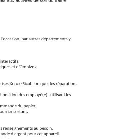
liés aux activités de son domaine
 l’occasion, par autres départements y
nteractifs.
iques et d’Omnivox.
rises Xerox/Ricoh lorsque des réparations
disposition des employé(e)s utilisant les
 commande du papier.
courrier sortant.
 des renseignements au besoin.
mande d'argent pour cet appareil.