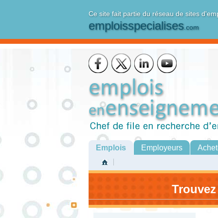
Ce site fait partie du réseau de sites d'em
emploisspecialises
.com
Emplois
Employeurs
Achet
Trouvez