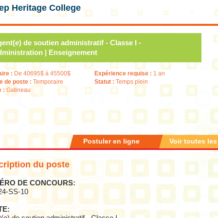
ep Heritage College
ent(e) de soutien administratif - Classe I -
ministration | Enseignement
aire :
De 40695$ à 45500$
Expérience requise :
1 an
e de poste :
Temporaire
Statut :
Temps plein
e :
Gatineau
Postuler en ligne
Voir toutes les
ription du poste
ÉRO DE CONCOURS:
24-SS-10
TE: