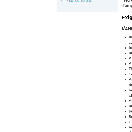
métho
Plus de 10 ans
d’emp
Exi
TÂCHE
I
c
I
R
A
A
É
C
A
d
V
p
A
R
R
R
D
V