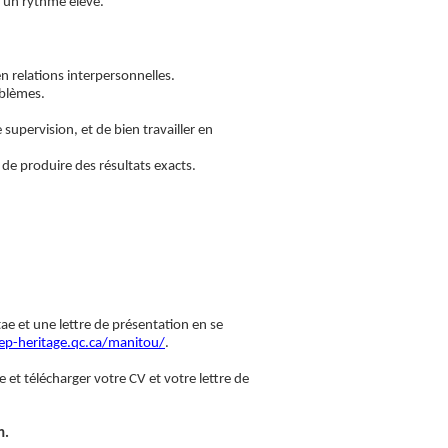
 un rythme élevé.
n relations interpersonnelles.
oblèmes.
upervision, et de bien travailler en
 de produire des résultats exacts.
tae et une lettre de présentation en se
p-heritage.qc.ca/manitou/
.
 et télécharger votre CV et votre lettre de
n.