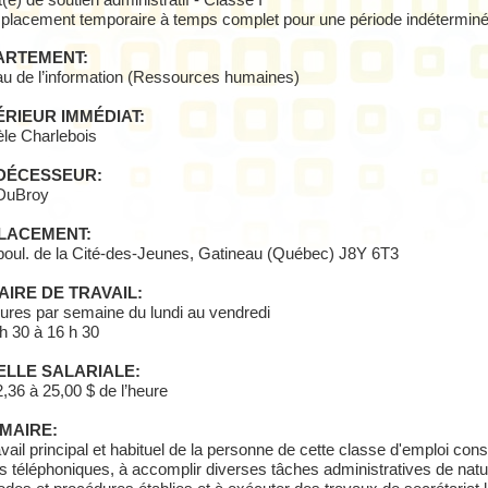
(e) de soutien administratif - Classe I
lacement temporaire à temps complet pour une période indéterminé
ARTEMENT:
u de l’information (Ressources humaines)
RIEUR IMMÉDIAT:
le Charlebois
DÉCESSEUR:
 DuBroy
LACEMENT:
boul. de la Cité-des-Jeunes, Gatineau (Québec) J8Y 6T3
IRE DE TRAVAIL:
ures par semaine du lundi au vendredi
h 30 à 16 h 30
ELLE SALARIALE:
,36 à 25,00 $ de l’heure
MAIRE:
avail principal et habituel de la personne de cette classe d'emploi consi
s téléphoniques, à accomplir diverses tâches administratives de nat