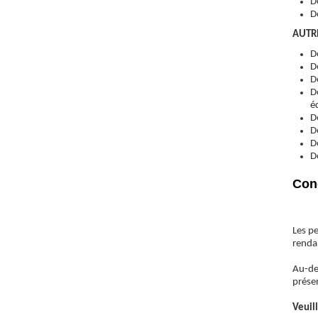
D
D
AUTR
D
D
D
D
é
D
D
D
D
Cond
Les pe
rendan
Au-des
prése
Veuil