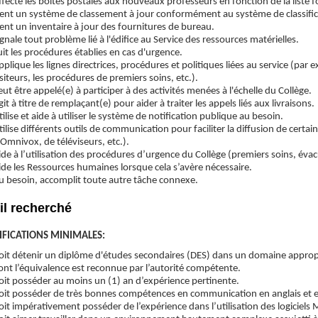
ffecte les boîtes postales aux nouveaux professeurs en fonction de la liste f
ient un système de classement à jour conformément au système de classific
ient un inventaire à jour des fournitures de bureau.
ignale tout problème lié à l'édifice au Service des ressources matérielles.
uit les procédures établies en cas d'urgence.
pplique les lignes directrices, procédures et politiques liées au service (par e
isiteurs, les procédures de premiers soins, etc.).
eut être appelé(e) à participer à des activités menées à l'échelle du Collège.
git à titre de remplaçant(e) pour aider à traiter les appels liés aux livraisons.
tilise et aide à utiliser le système de notification publique au besoin.
tilise différents outils de communication pour faciliter la diffusion de certai
’Omnivox, de téléviseurs, etc.).
ide à l’utilisation des procédures d’urgence du Collège (premiers soins, évac
ide les Ressources humaines lorsque cela s’avère nécessaire.
u besoin, accomplit toute autre tâche connexe.
il recherché
IFICATIONS MINIMALES:
oit détenir un diplôme d'études secondaires (DES) dans un domaine approp
ont l’équivalence est reconnue par l’autorité compétente.
oit posséder au moins un (1) an d’expérience pertinente.
oit posséder de très bonnes compétences en communication en anglais et en 
oit impérativement posséder de l’expérience dans l’utilisation des logiciels 