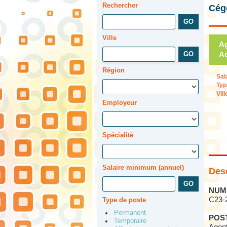
Rechercher
Cég
Ville
Ag
Ad
Région
Sal
Typ
Vill
Employeur
Spécialité
Salaire minimum (annuel)
Desc
NUM
C23-
Type de poste
Permanent
POS
Temporaire