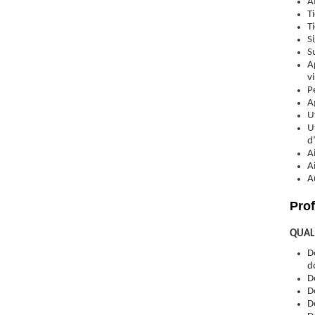
A
T
T
S
S
A
v
P
A
U
U
d
A
A
A
Prof
QUAL
D
d
D
D
D