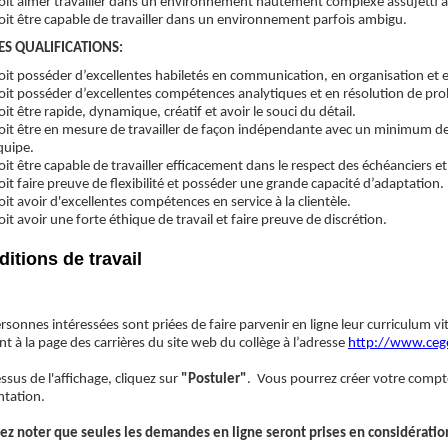
oit aimer travailler dans un environnement hautement complexe assujetti à
oit être capable de travailler dans un environnement parfois ambigu.
ES QUALIFICATIONS:
oit posséder d’excellentes habiletés en communication, en organisation et e
oit posséder d’excellentes compétences analytiques et en résolution de pr
oit être rapide, dynamique, créatif et avoir le souci du détail.
oit être en mesure de travailler de façon indépendante avec un minimum de s
quipe.
oit être capable de travailler efficacement dans le respect des échéanciers et
oit faire preuve de flexibilité et posséder une grande capacité d’adaptation.
oit avoir d'excellentes compétences en service à la clientèle.
oit avoir une forte éthique de travail et faire preuve de discrétion.
itions de travail
rsonnes intéressées sont priées de faire parvenir en ligne leur curriculum vi
t à la page des carrières du site web du collège à l’adresse
http://www.cege
sus de l'affichage, cliquez sur
"Postuler"
. Vous pourrez créer votre compte
ntation.
lez noter que seules les demandes en ligne seront prises en considératio