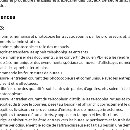
des et procédures établies et à exécuter des travaux de secrétariat 
loi.
gences
S:
mprime, numérise et photocopie les travaux soumis par les professeurs et, à
ompris l’administration.
mprime, photocopie et relie des manuels.
eçoit et transfère les appels téléphoniques entrants.
ide à numériser des documents, à les convertir de ou en PDF et à les rendre i
ide à communiquer des événements spéciaux au moyen d’affichages numér
tablit les appels interurbains.
ommande les fournitures de bureau.
ssure l’entretien courant des photocopieurs et communique avec les entrep
oivent être effectuées.
eille à ce que des quantités suffisantes de papier, d'agrafes, etc. soient à la 
hotocopieurs.
ssure l’entretien courant du télécopieur, distribue les télécopies reçues et
eçoit et distribue le courrier, pèse (au besoin) et affranchit correctement le 
eçoit les livraisons en provenance d'entreprises de messagerie externes.
eçoit les travaux d'étudiant(e)s, y appose un tampon et les distribue.
irige les visiteurs et les étudiant(e)s vers les bureaux pertinents et fournit
érifie périodiquement le solde de l'affranchisseuse et fait au besoin une de