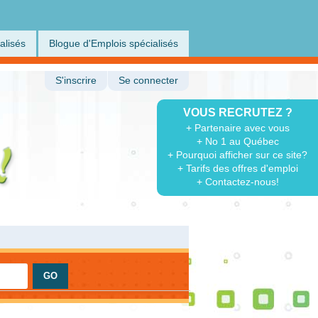
alisés
Blogue d'Emplois spécialisés
S'inscrire
Se connecter
VOUS RECRUTEZ ?
+ Partenaire avec vous
+ No 1 au Québec
+ Pourquoi afficher sur ce site?
+ Tarifs des offres d'emploi
+ Contactez-nous!