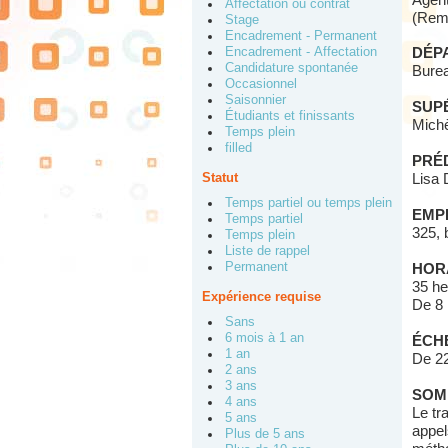
Agent
Affectation ou contrat
(Remp
Stage
Encadrement - Permanent
Encadrement - Affectation
DÉP
Candidature spontanée
Burea
Occasionnel
Saisonnier
SUPÉ
Étudiants et finissants
Michè
Temps plein
filled
PRÉ
Statut
Lisa
Temps partiel ou temps plein
EMP
Temps partiel
325, 
Temps plein
Liste de rappel
Permanent
HORA
35 he
Expérience requise
De 8 
Sans
6 mois à 1 an
ÉCH
1 an
De 22
2 ans
3 ans
SOM
4 ans
Le tr
5 ans
appel
Plus de 5 ans