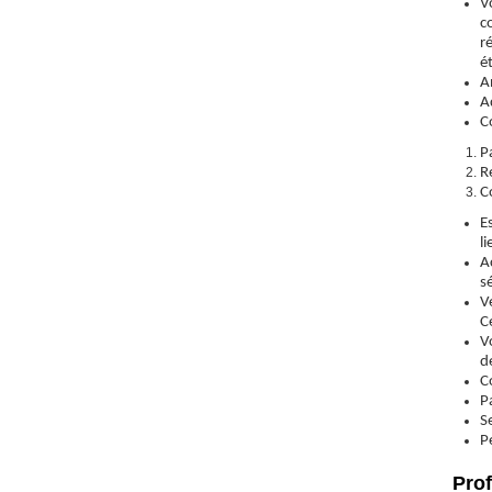
Vo
c
r
é
A
A
C
P
R
C
E
l
A
s
V
C
V
d
C
P
S
P
Prof