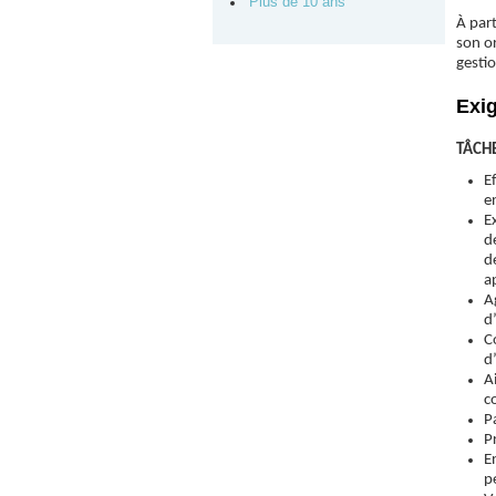
Plus de 10 ans
À part
son or
gesti
Exi
TÂCHE
E
e
E
d
d
a
A
d
C
d
A
c
P
P
E
p