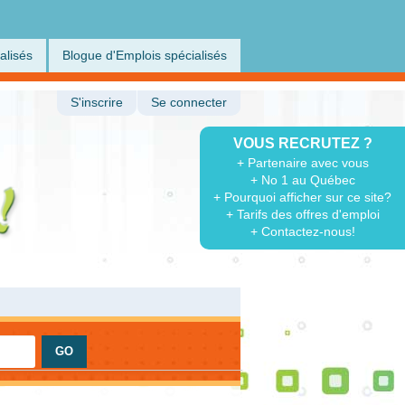
alisés
Blogue d'Emplois spécialisés
S'inscrire
Se connecter
VOUS RECRUTEZ ?
+ Partenaire avec vous
+ No 1 au Québec
+ Pourquoi afficher sur ce site?
+ Tarifs des offres d'emploi
+ Contactez-nous!