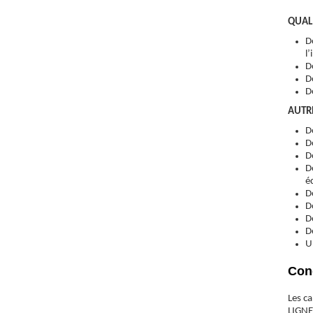
QUAL
D
l
D
D
D
AUTR
D
D
D
D
é
D
D
D
D
U
Cond
Les c
LIGNE