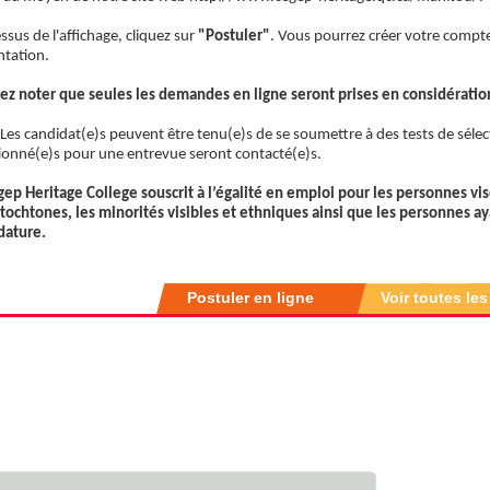
sus de l'affichage, cliquez sur
"Postuler"
. Vous pourrez créer votre compte 
ntation.
lez noter que seules les demandes en ligne seront prises en considératio
 Les candidat(e)s peuvent être tenu(e)s de se soumettre à des tests de sélec
tionné(e)s pour une entrevue seront contacté(e)s.
gep Heritage College souscrit à l’égalité en emploi pour les personnes vi
utochtones, les minorités visibles et ethniques ainsi que les personnes a
dature.
Postuler en ligne
Voir toutes les