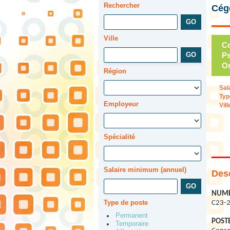
Rechercher
Cég
Ville
Co
Ps
Or
Région
Sal
Typ
Employeur
Vill
Spécialité
Salaire minimum (annuel)
Desc
NUMÉ
Type de poste
C23-
Permanent
POSTE
Temporaire