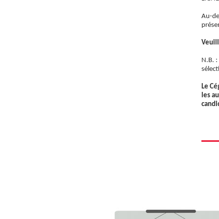
Au-des
prése
Veuil
N.B. :
sélec
Le Cé
les a
candi