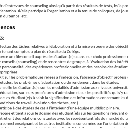
ir d’entrevues de counseling ainsi qu’à partir des résultats de tests, le/la pro
ientation. Il/elle participe à l’organisation et à la tenue de colloques, de jo
on du temps, etc.
gences
S:
ffectue des tâches relatives à l’élaboration et à la mise en oeuvre des objecti
n tenant compte du plan de réussite du Collège.
xerce un rôle-conseil auprès des étudiant(e)s dans leur choix professionn
e conseils (counseling) et de rencontres de groupe, à l’évaluation des intérêt
e personnalité, des expériences professionnelles et des besoins des étudian
ppropriées.
git sur les problématiques reliées à l’indécision, l’absence d’objectif profess
’études, les problèmes d’adaptation ou de rendement dans les études.
onseille les étudiant(e)s sur les modalités d’admission aux niveaux universita
’éducation, sur leurs procédures d’admission et sur les possibilités qui s’y r
ide les étudiant(e)s à saisir la signification des informations concernant les 
onditions de travail, évolution des tâches, etc.).
articipe à des études de cas à l’intérieur d’une équipe multidisciplinaire.
répare et tient à jour le dossier des étudiant(e)s sur les questions relevant
ntretient des relations constantes avec les représentant(e)s du marché du trav
ersonnel enseignant et les autres institutions concernées par l’orientation d