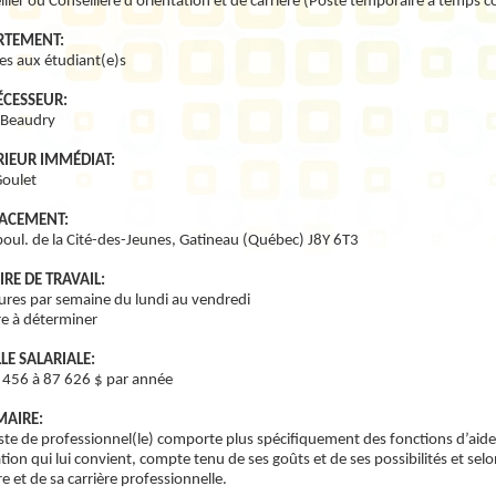
iller ou Conseillère d’orientation et de carrière (Poste temporaire à temps
RTEMENT:
es aux étudiant(e)s
ÉCESSEUR:
 Beaudry
RIEUR IMMÉDIAT:
Goulet
ACEMENT:
boul. de la Cité-des-Jeunes, Gatineau (Québec) J8Y 6T3
RE DE TRAVAIL:
ures par semaine du lundi au vendredi
re à déterminer
LE SALARIALE:
 456 à 87 626 $ par année
AIRE:
te de professionnel(le) comporte plus spécifiquement des fonctions d’aide à
ion qui lui convient, compte tenu de ses goûts et de ses possibilités et se
re et de sa carrière professionnelle.