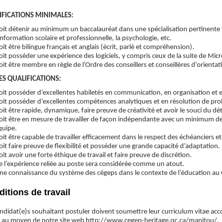
IFICATIONS MINIMALES:
oit détenir au minimum un baccalauréat dans une spécialisation pertinente t
’information scolaire et professionnelle, la psychologie, etc.
oit être bilingue français et anglais (écrit, parlé et compréhension).
oit posséder une expérience des logiciels, y compris ceux de la suite de Micr
oit être membre en règle de l’Ordre des conseillers et conseillères d’orienta
ES QUALIFICATIONS:
oit posséder d’excellentes habiletés en communication, en organisation et e
oit posséder d’excellentes compétences analytiques et en résolution de pr
oit être rapide, dynamique, faire preuve de créativité et avoir le souci du dét
oit être en mesure de travailler de façon indépendante avec un minimum de s
quipe.
oit être capable de travailler efficacement dans le respect des échéanciers et
oit faire preuve de flexibilité et posséder une grande capacité d’adaptation.
oit avoir une forte éthique de travail et faire preuve de discrétion.
e l’expérience reliée au poste sera considérée comme un atout.
ne connaissance du système des cégeps dans le contexte de l’éducation a
itions de travail
andidat(e)s souhaitant postuler doivent soumettre leur curriculum vitae 
 au moyen de notre site web http://www.cegep-heritage.qc.ca/manitou/.