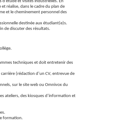
s d’étude et visites industrielles. En
et réalise, dans le cadre du plan de
plôme et le cheminement personnel des
essionnelle destinée aux étudiant(e)s.
in de discuter des résultats.
ollège.
ammes techniques et doit entretenir des
r carrière (rédaction d’un CV, entrevue de
onnels, sur le site web ou Omnivox du
 des ateliers, des kiosques d’information et
es.
e formation.