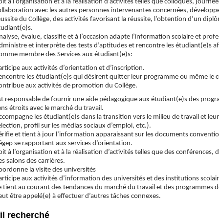
it à l’organisation et à la réalisation d’activités telles que colloques, journée
ollaboration avec les autres personnes intervenantes concernées, développe 
éussite du Collège, des activités favorisant la réussite, l’obtention d’un di
tudiant(e)s.
nalyse, évalue, classifie et à l’occasion adapte l’information scolaire et prof
dministre et interprète des tests d’aptitudes et rencontre les étudiant(e)s af
omme membre des Services aux étudiant(e)s:
articipe aux activités d’orientation et d’inscription.
encontre les étudiant(e)s qui désirent quitter leur programme ou même le c
ontribue aux activités de promotion du Collège.
st responsable de fournir une aide pédagogique aux étudiant(e)s des progr
iens étroits avec le marché du travail.
ccompagne les étudiant(e)s dans la transition vers le milieu de travail et leu
élection, profil sur les médias sociaux d’emploi, etc.).
érifie et tient à jour l’information apparaissant sur les documents conventi
égep se rapportant aux services d’orientation.
oit à l’organisation et à la réalisation d’activités telles que des conférences,
es salons des carrières.
oordonne la visite des universités
articipe aux activités d’information des universités et des institutions scolair
e tient au courant des tendances du marché du travail et des programmes d
eut être appelé(e) à effectuer d’autres tâches connexes.
il recherché