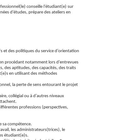
fessionnel(le) conseille l’étudiant(e) sur
urnées d’études, prépare des ateliers en
fs et des politiques du service d’orientation
el en procédant notamment lors d’entrevues
s, des aptitudes, des capacités, des traits
t(e)s en utilisant des méthodes
ionnel, la perte de sens entourant le projet
ire, collégial ou à d’autres niveaux
attachent.
différentes professions (perspectives,
 de sa compétence.
ail, les administrateurs(trices), le
es étudiant(e)s.