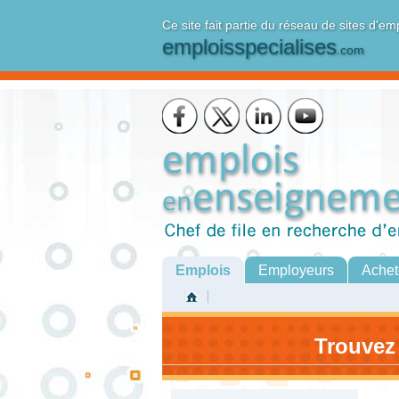
Ce site fait partie du réseau de sites d'em
emploisspecialises
.com
Emplois
Employeurs
Achet
Trouvez