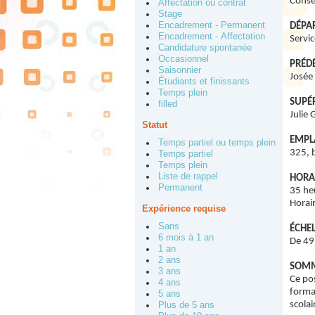
Conse
Affectation ou contrat
Stage
Encadrement - Permanent
DÉPA
Encadrement - Affectation
Servic
Candidature spontanée
Occasionnel
PRÉD
Saisonnier
Josée
Étudiants et finissants
Temps plein
SUPÉ
filled
Julie 
Statut
EMPL
Temps partiel ou temps plein
325, 
Temps partiel
Temps plein
Liste de rappel
HORAI
Permanent
35 he
Horai
Expérience requise
Sans
ÉCHEL
6 mois à 1 an
De 49
1 an
2 ans
SOMM
3 ans
Ce pos
4 ans
format
5 ans
scolai
Plus de 5 ans