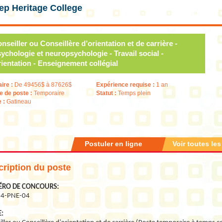
ep Heritage College
nseiller ou Conseillère d’orientation et de carrière -
ychologie et neuropsychologie - Travail social -
ientation - Enseignement collégial
aire :
De 49456$ à 87626$
Expérience requise :
1 an
e de poste :
Temporaire
Statut :
Temps plein
e :
Gatineau
Postuler en ligne
Voir toutes les
ription du poste
RO DE CONCOURS:
24-PNE-04
: