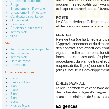
une institution multiculturelle dy
Affectation ou contrat
programmes éducatifs qui favorise
Stage
et l'esprit d'entreprise des élèves
Encadrement - Permanent
Encadrement - Affectation
Candidature spontanée
POSTE
Occasionnel
Le Cégep Heritage College est ac
Saisonnier
et des services financiers à temp
Étudiants et finissants
Temps plein
MANDAT
filled
Relevant du (de la) Directeur(trice
Statut
l’Approvisionnement et du départe
des contrats sont effectuées conf
Temps partiel ou temps plein
vigueur. Il (elle) assume les fonct
Temps partiel
fonctionnement des activités placé
Temps plein
Liste de rappel
procédures, du plan de travail et
Permanent
responsabilité. Il (elle) conseille
(elle) surveille les développemen
Expérience requise
Sans
6 mois à 1 an
ÉCHELLE SALARIALE:
1 an
La rémunération et les conditions de 
2 ans
des cadres des collèges d’enseigneme
3 ans
allant d’un minimum de 84 101 $ à
4 ans
5 ans
Plus de 5 ans
Exigences