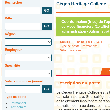
Rechercher
Cégep Heritage College
Ville
Coordonnateur(trice) de l’a
services financiers (2e affi
administration - Administra
Région
Salaire :
De 84101$ à 112133$
Type de poste :
Permanent
Employeur
Ville :
Gatineau
Spécialité
P
Salaire minimum (annuel)
Description du poste
Le Cégep Heritage College est sit
capitale nationale. Seul collège pu
Type de poste
enseignement innovant et personn
Permanent
formation continue dans ses insta
Temporaire