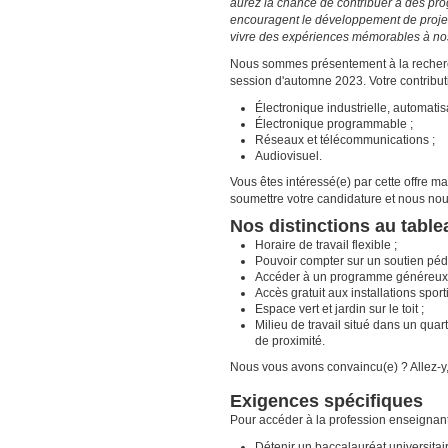
aurez la chance de contribuer à des pr
encouragent le développement de projets
vivre des expériences mémorables à nos
Nous sommes présentement à la recherc
session d'automne 2023. Votre contribut
Électronique industrielle, automatisa
Électronique programmable ;
Réseaux et télécommunications ;
Audiovisuel.
Vous êtes intéressé(e) par cette offre m
soumettre votre candidature et nous nous
Nos distinctions au tabl
Horaire de travail flexible ;
Pouvoir compter sur un soutien pé
Accéder à un programme généreux d
Accès gratuit aux installations spo
Espace vert et jardin sur le toit ;
Milieu de travail situé dans un quar
de proximité.
Nous vous avons convaincu(e) ? Allez-y,
Exigences spécifiques
Pour accéder à la profession enseignant
Détenir un baccalauréat universita