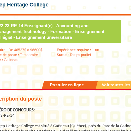
ep Heritage College
2-23-RE-14 Enseignant(e) - Accounting and
nagement Technology - Formation - Enseignement
llégial - Enseignement universitaire
aire :
De 46527$ à 96600$
Expérience requise :
1 an
e de poste :
Temporaire
Statut :
Temps partiel
e :
Gatineau
Postuler en ligne
Voir toutes les
ription du poste
RO DE CONCOURS:
3-RE-14
ep Heritage College est situé à Gatineau (Québec), près du Parc de la Gatinea