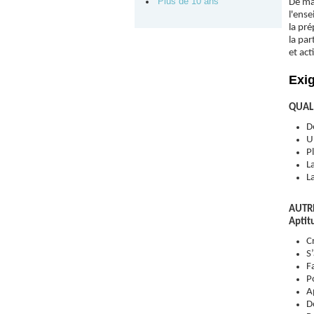
Plus de 10 ans
De man
l'ense
la pré
la pa
et act
Exi
QUAL
D
U
P
La
L
AUTR
Aptit
C
S
F
P
A
D