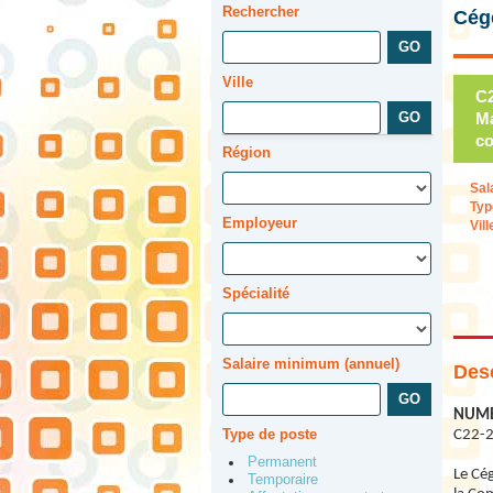
Rechercher
Cég
Ville
C2
Ma
co
Région
Sal
Typ
Employeur
Vill
Spécialité
Salaire minimum (annuel)
Desc
NUMÉ
Type de poste
C22-2
Permanent
Le Cég
Temporaire