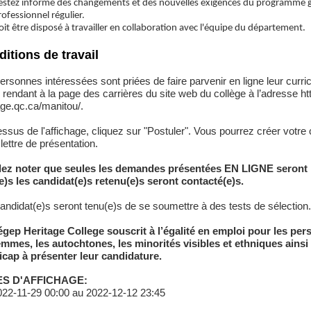
estez informé des changements et des nouvelles exigences du programme g
rofessionnel régulier.
oit être disposé à travailler en collaboration avec l'équipe du département.
itions de travail
ersonnes intéressées sont priées de faire parvenir en ligne leur curric
 rendant à la page des carrières du site web du collège à l’adresse h
age.qc.ca/manitou/.
ssus de l'affichage, cliquez sur "Postuler". Vous pourrez créer votre
 lettre de présentation.
llez noter que seules les demandes présentées EN LIGNE seront 
e)s les candidat(e)s retenu(e)s seront contacté(e)s.
candidat(e)s seront tenu(e)s de se soumettre à des tests de sélection.
gep Heritage College souscrit à l’égalité en emploi pour les per
emmes, les autochtones, les minorités visibles et ethniques ains
cap à présenter leur candidature.
S D'AFFICHAGE:
22-11-29 00:00 au 2022-12-12 23:45