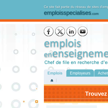
Ce site fait partie du réseau de sites d'em
emploisspecialises
.com
Emplois
Employeurs
Achet
Trouvez