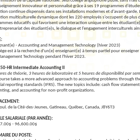
mission de la capitale nationale. Seul collège anglophone public sans frais de 
seignement innovateur et personnalisé grâce à ses 19 programmes d’études p
tion continue dispensés dans ses installations modernes et d’avant-garde. 
ution multiculturelle dynamique dont les 220 employés s’occupent de plus d
mmes éducatifs qui favorisent une interaction unique entre les étudiant(e)s
ntreprenariat des étudiant(e)s, le dialogue et l’engagement interculturels ain
:
gnant(e) - Accounting and Management Technology (hiver 2023)
llège est à la recherche d'un(e) enseignant(e) à temps partiel pour enseign
anagement Technology pendant l'hiver 2023.
50-HR Intermediate Accounting II
res de théorie, 3 heures de laboratoire et 5 heures de disponibilité par se
course takes a more advanced approach to accounting problems through the a
ial reporting standards (IFRS). The new topics include: cash flow statement
nting, and accounting for non-profit organizations.
ACEMENT:
oul. de la Cité-des-Jeunes, Gatineau, Québec, Canada, J8Y6T3
LE SALARIALE (PAR ANNÉE):
7.00$ - 96,600.00$
AIRE DU POSTE: