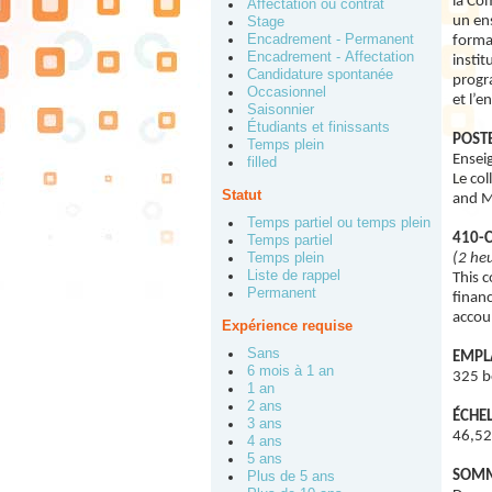
la Com
Affectation ou contrat
un en
Stage
Encadrement - Permanent
forma
Encadrement - Affectation
instit
Candidature spontanée
progra
Occasionnel
et l’e
Saisonnier
Étudiants et finissants
POSTE
Temps plein
Ensei
filled
Le co
Statut
and M
Temps partiel ou temps plein
410-C
Temps partiel
Temps plein
(2 heu
Liste de rappel
This 
Permanent
financ
accou
Expérience requise
Sans
EMPL
6 mois à 1 an
325 b
1 an
2 ans
ÉCHEL
3 ans
46,52
4 ans
5 ans
SOMM
Plus de 5 ans