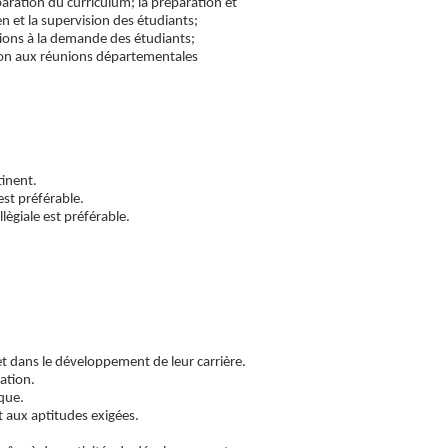
aration du curriculum; la préparation et
en et la supervision des étudiants;
ctions à la demande des étudiants;
tion aux réunions départementales
inent.
est préférable.
ègiale est préférable.
et dans le développement de leur carrière.
ation.
que.
t aux aptitudes exigées.