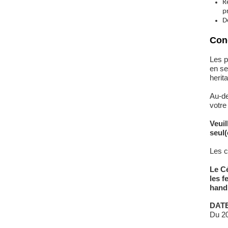
R
p
D
Cond
Les p
en se
herit
Au-de
votre
Veui
seul(
​Les 
Le Cé
les f
handi
DATE
Du 20