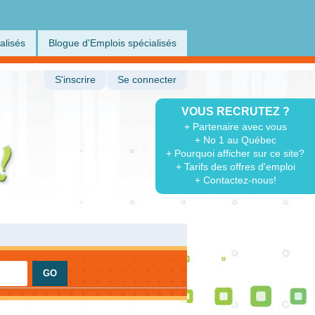
alisés
Blogue d'Emplois spécialisés
S'inscrire
Se connecter
VOUS RECRUTEZ ?
+ Partenaire avec vous
+ No 1 au Québec
+ Pourquoi afficher sur ce site?
+ Tarifs des offres d'emploi
+ Contactez-nous!