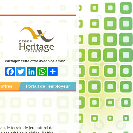
Partagez cette offre avec vos amis:
Facebook
Twitter
LinkedIn
WhatsApp
Share
 offres
Portail de l'employeur
u, le terrain de jeu naturel de