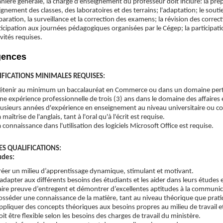
ière générale, la charge d'enseignement du professeur doit inclure: la prép
ignement des classes, des laboratoires et des terrains; l'adaptation; le souti
paration, la surveillance et la correction des examens; la révision des corre
rticipation aux journées pédagogiques organisées par le Cégep; la participa
ivités requises.
gences
IFICATIONS MINIMALES REQUISES:
étenir au minimum un baccalauréat en Commerce ou dans un domaine pert
ne expérience professionnelle de trois (3) ans dans le domaine des affaires 
lusieurs années d'expérience en enseignement au niveau universitaire ou coll
 maîtrise de l'anglais, tant à l'oral qu'à l'écrit est requise.
a connaissance dans l'utilisation des logiciels Microsoft Office est requise.
ES QUALIFICATIONS:
udes:
réer un milieu d’apprentissage dynamique, stimulant et motivant.
’adapter aux différents besoins des étudiants et les aider dans leurs études 
aire preuve d’entregent et démontrer d’excellentes aptitudes à la communic
osséder une connaissance de la matière, tant au niveau théorique que prati
ppliquer des concepts théoriques aux besoins propres au milieu de travail e
oit être flexible selon les besoins des charges de travail du ministère.