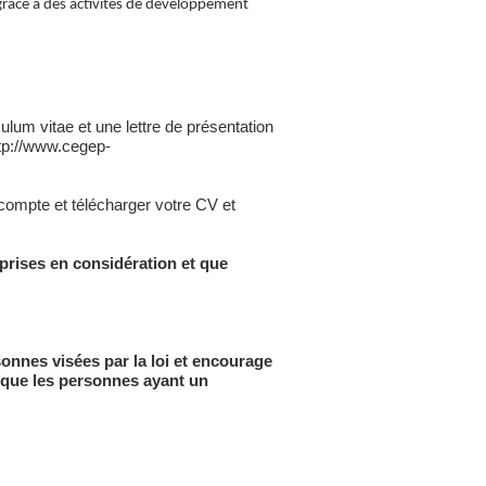
râce à des activités de développement
ulum vitae et une lettre de présentation
ttp://www.cegep-
 compte et télécharger votre CV et
prises en considération et que
sonnes visées par la loi et encourage
i que les personnes ayant un