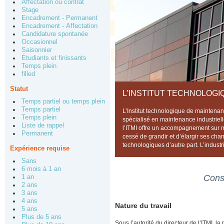
Affectation ou contrat
Stage
Encadrement - Permanent
Encadrement - Affectation
Candidature spontanée
Occasionnel
Saisonnier
Étudiants et finissants
Temps plein
filled
Statut
L’INSTITUT TECHNOLOGI
Temps partiel ou temps plein
Temps partiel
L’Institut technologique de maintenanc
Temps plein
spécialisé en maintenance industriell
Liste de rappel
l’ITMI offre un accompagnement sur me
Permanent
cessé de grandir et d’élargir ses cha
technologiques d’autre part. L’industr
Expérience requise
Sans
6 mois à 1 an
Conse
1 an
2 ans
3 ans
4 ans
Nature du travail
5 ans
Plus de 5 ans
Sous l’autorité du directeur de l’ITMI, l