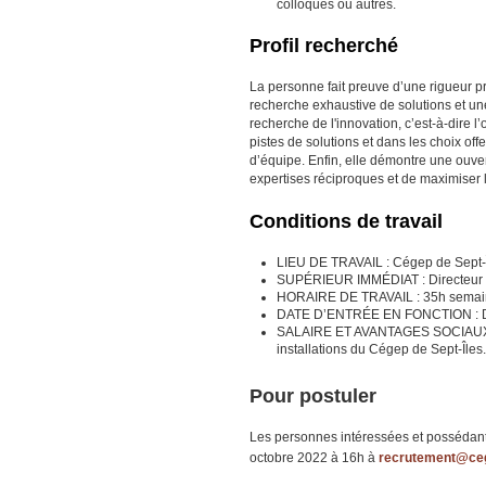
colloques ou autres.
Profil recherché
La personne fait preuve d’une rigueur pr
recherche exhaustive de solutions et une
recherche de l'innovation, c’est-à-dire 
pistes de solutions et dans les choix off
d’équipe. Enfin, elle démontre une ouvert
expertises réciproques et de maximiser 
Conditions de travail
LIEU DE TRAVAIL : Cégep de Sept-
SUPÉRIEUR IMMÉDIAT : Directeur d
HORAIRE DE TRAVAIL : 35h semaine
DATE D’ENTRÉE EN FONCTION : Dan
SALAIRE ET AVANTAGES SOCIAUX : L’
installations du Cégep de Sept-Îles.
Pour postuler
Les personnes intéressées et possédant le
octobre 2022 à 16h à
recrutement@ceg