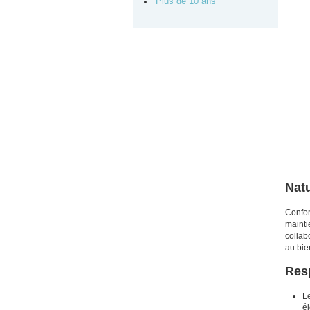
Plus de 10 ans
Natu
Confor
mainti
collab
au bie
Res
L
él