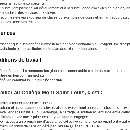
pport à l'autorité compétente.
 surveillant participe au déroulement et à la surveillance d'activités étudiantes, 
es membres des services aux élèves.
 reçoit les élèves expulsés de classe ou exemptés de cours et en fait rapport au dir
lon les directives émises.
gences
osséder quelques années d’expérience dans des domaines qui exigent une discipli
ychologie et des aptitudes sur le plan des relations humaines, un atout.
itions de travail
émunération : La rémunération globale est comparable à celle du secteur public.
trée en fonction : immédiate
pôt de candidature : le plus tôt possible
ailler au Collège Mont-Saint-Louis, c’est :
uvrer à former une belle jeunesse
utenir et accompagner des élèves vifs, motivés et impliqués dans plusieurs activit
availler dans un milieu où l’échange, le partage, le soutien et l’entraide entre collè
ollaborer avec une équipe-école dynamique et engagée
voir accès à un programme d’assurance collective complet, comprenant entre aut
btenir un fonds de pension géré par Retraite Québec (RREGOP)