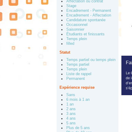
Affectation ou contrat
Stage
Encadrement - Permanent
Encadrement - Affectation
Candidature spontanée
Occasionnel
Saisonnier
Étudiants et finissants
Temps plein
filled
Statut
Temps partiel ou temps plein
Fai
Temps partiel
Temps plein
Le 
Liste de rappel
de 
Permanent
d’e
Expérience requise
s’é
Sans
6 mois à 1 an
1 an
2 ans
3 ans
4 ans
5 ans
Plus de 5 ans