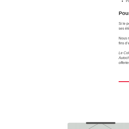
P
Pour
Si le 
ses él
Nous r
fins d
Le Col
Autoch
offert