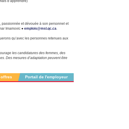
amais d’apprendre)
e, passionnée et dévouée à son personnel et
 Amar Imamovic ●
emplois@msl.qc.ca
.
erons qu’avec les personnes retenues aux
courage les candidatures des femmes, des
ées. Des mesures d’adaptation peuvent être
 offres
Portail de l'employeur