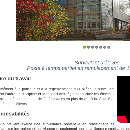
1
2
3
4
5
6
7
Surveillant d’élèves
Poste à temps partiel en remplacement de 1
re du travail
mément à la politique et à la réglementation du Collège, le surveillant
ent l’ordre, la discipline et le respect des règlements chez les élèves. Il
ore au déroulement d’activités étudiantes en plus de voir à la sécurité et
n-être des élèves.
ponsabilités
e surveillant exerce une surveillance préventive en renseignant les
èves sur les règlements en vigueur et également une surveillance corrective en not