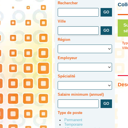
Rechercher
Col
Ville
Su
sé
Région
Typ
Vill
Employeur
Spécialité
Desc
Salaire minimum (annuel)
Type de poste
Permanent
Temporaire