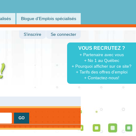
alisés
Blogue d'Emplois spécialisés
S'inscrire
Se connecter
VOUS RECRUTEZ ?
+ Partenaire avec vous
+ No 1 au Québec
+ Pourquoi afficher sur ce site?
+ Tarifs des offres d'emploi
+ Contactez-nous!