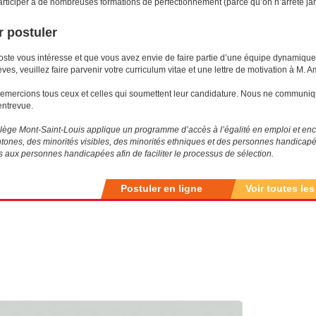
articiper à de nombreuses formations de perfectionnement (parce qu’on n’arrête j
 postuler
poste vous intéresse et que vous avez envie de faire partie d’une équipe dynamiqu
èves, veuillez faire parvenir votre curriculum vitae et une lettre de motivation à M.
emercions tous ceux et celles qui soumettent leur candidature.
Nous ne communiqu
’entrevue.
lège Mont-Saint-Louis applique un programme d’accès à l’égalité en emploi et en
tones, des minorités visibles, des minorités ethniques et des personnes handicap
es aux personnes handicapées afin de faciliter le processus de sélection.
Postuler en ligne
Voir toutes les