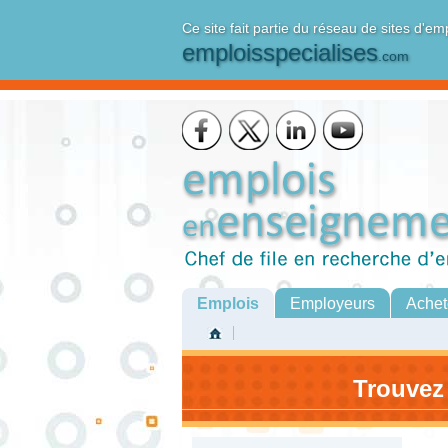
Ce site fait partie du réseau de sites d'em
emploisspecialises
.com
Emplois
Employeurs
Achet
Trouvez