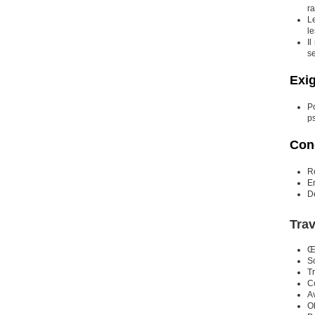
ra
Le
l
Il
se
Exi
P
ps
Cond
R
En
Dé
Trav
Œ
So
Tr
C
A
O