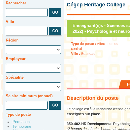
Rechercher
Cégep Heritage College
Ville
Enseignant(e)s - Sciences so
2022) - Psychologie et neur
Région
Type de poste :
Affectation ou
contrat
Ville :
Gatineau
Employeur
Spécialité
P
Salaire minimum (annuel)
Description du poste
Le collège est à la recherche d'enseigna
enseignés sur place.
Type de poste
Permanent
350-402-HR Developmental Psycholo
Temporaire
(2 heures de théorie, 1 heure de laborat