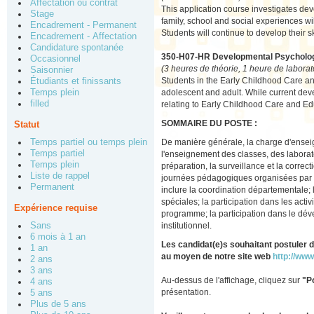
Affectation ou contrat
This application course investigates de
Stage
family, school and social experiences wi
Encadrement - Permanent
Students will continue to develop their s
Encadrement - Affectation
Candidature spontanée
350-H07-HR Developmental Psycholog
Occasionnel
(3 heures de théorie, 1 heure de laborat
Saisonnier
Students in the Early Childhood Care an
Étudiants et finissants
Temps plein
adolescent and adult. While current de
filled
relating to Early Childhood Care and Ed
SOMMAIRE DU POSTE :
Statut
Temps partiel ou temps plein
De manière générale, la charge d'enseign
Temps partiel
l'enseignement des classes, des laboratoi
Temps plein
préparation, la surveillance et la corre
Liste de rappel
journées pédagogiques organisées par le
Permanent
inclure la coordination départementale; 
spéciales; la participation dans les acti
Expérience requise
programme; la participation dans le dé
Sans
institutionnel.
6 mois à 1 an
Les candidat(e)s souhaitant postuler
1 an
au moyen de notre site web
http://www
2 ans
3 ans
Au-dessus de l'affichage, cliquez sur
"P
4 ans
présentation.
5 ans
Plus de 5 ans