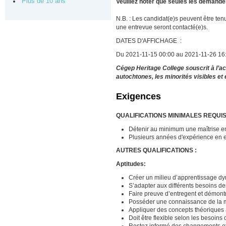
Plus de 10 ans
Veuillez noter que seules les demandes
N.B. : Les candidat(e)s peuvent être ten
une entrevue seront contacté(e)s.
DATES D'AFFICHAGE :
Du 2021-11-15 00:00 au 2021-11-26 16
Cégep Heritage College souscrit à l’ac
autochtones, les minorités visibles et
Exigences
QUALIFICATIONS MINIMALES REQUIS
Détenir au minimum une maîtrise en
Plusieurs années d'expérience en e
AUTRES QUALIFICATIONS :
Aptitudes:
Créer un milieu d’apprentissage dy
S’adapter aux différents besoins de
Faire preuve d’entregent et démontr
Posséder une connaissance de la ma
Appliquer des concepts théoriques a
Doit être flexible selon les besoins