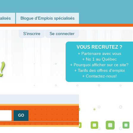
alisés
Blogue d'Emplois spécialisés
S'inscrire
Se connecter
VOUS RECRUTEZ ?
+ Partenaire avec vous
+ No 1 au Québec
+ Pourquoi afficher sur ce site?
+ Tarifs des offres d'emploi
+ Contactez-nous!