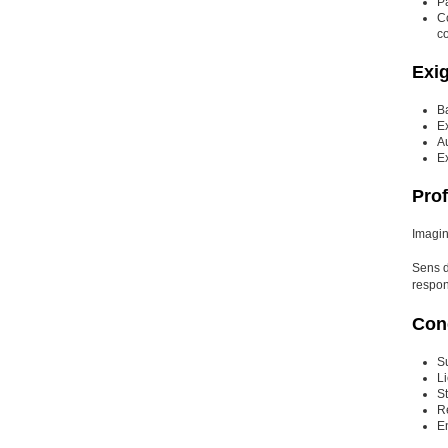
Pa
C
co
Exi
B
E
A
E
Prof
Imagin
Sens d
respon
Cond
Su
L
S
R
E