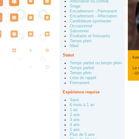
Affectation ou contrat
Stage
Encadrement - Permanent
Encadrement - Affectation
Candidature spontanée
Occasionnel
Saisonnier
Étudiants et finissants
Temps plein
filled
Statut
Kwei
Temps partiel ou temps plein
La 
Temps partiel
Temps plein
- G
Liste de rappel
Permanent
Expérience requise
Sans
6 mois à 1 an
1 an
2 ans
3 ans
4 ans
5 ans
Plus de 5 ans