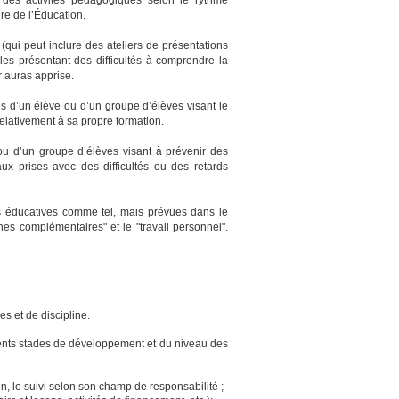
re de l’Éducation.
 (qui peut inclure des ateliers de présentations
elles présentant des difficultés à comprendre la
r auras apprise.
ès d’un élève ou d’un groupe d’élèves visant le
relativement à sa propre formation.
u d’un groupe d’élèves visant à prévenir des
aux prises avec des difficultés ou des retards
es éducatives comme tel, mais prévues dans le
es complémentaires" et le "travail personnel".
s et de discipline.
rents stades de développement et du niveau des
in, le suivi selon son champ de responsabilité ;