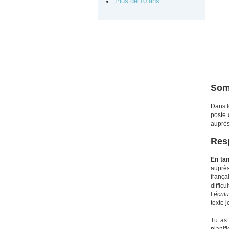
Plus de 10 ans
Som
Dans l
poste 
auprès
Resp
En ta
auprè
frança
diffic
l’
écrit
texte j
Tu as 
planif