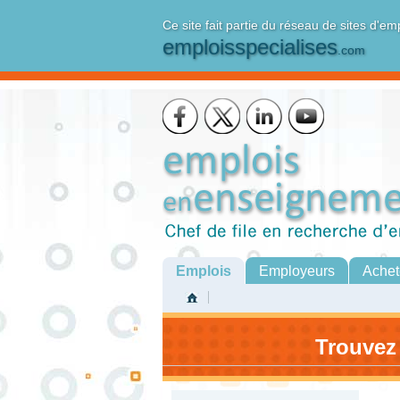
Ce site fait partie du réseau de sites d'em
emploisspecialises
.com
Emplois
Employeurs
Achet
Trouvez