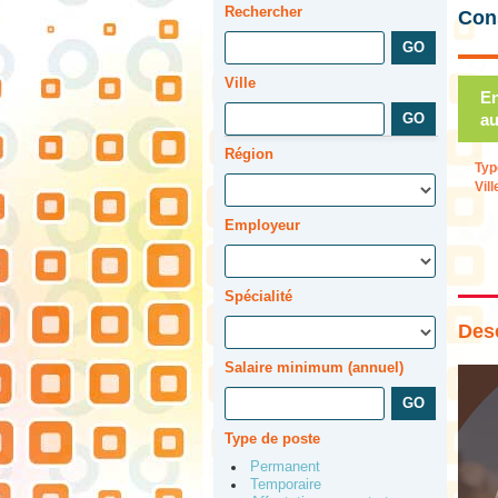
Rechercher
Con
Ville
En
au
Région
Typ
Vill
Employeur
Spécialité
Desc
Salaire minimum (annuel)
Type de poste
Permanent
Temporaire