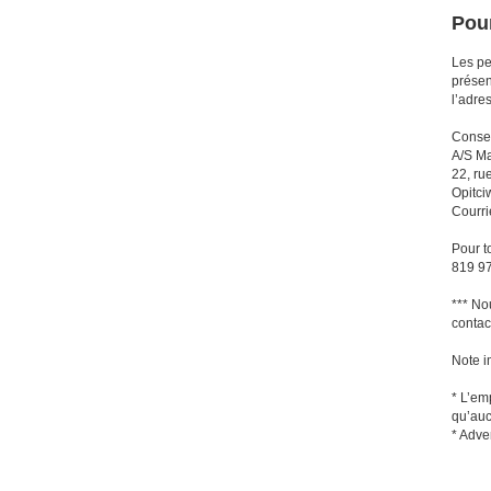
Pour
Les pe
présen
l’adre
Consei
A/S Ma
22, ru
Opitc
Courrie
Pour t
819 9
*** No
contac
Note i
* L’em
qu’aucu
* Adve