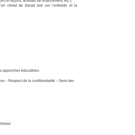
irs et leçons, activités de financement, etc.);
un climat de travail axé sur l’entraide et la
les approches éducatives.
ion – Respect de la confidentialité – Sens des
itciwan