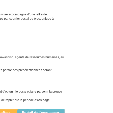
m vitae accompagné d’une lettre de
mps par courrier postal ou électronique à
te Awashish, agente de ressources humaines, au
les personnes présélectionnées seront
d’obtenir le poste et faire parvenir la preuve
u de reprendre la période d’affichage.
 offres
Portail de l'employeur