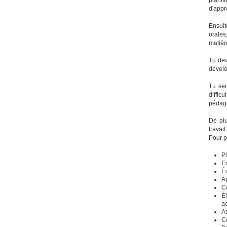
d'appr
Ensuit
orales
matièr
Tu dev
dévelo
Tu ser
diffic
pédag
De plu
travai
Pour p
P
E
É
Ap
Co
É
a
As
Co