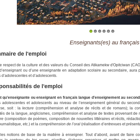
1
2
3
4
5
6
Enseignants(es) au français
maire de l'emploi
e respect de la culture et des valeurs du Conseil des Atikamekw d'Opitciwan (CAO) 
d’enseignant ou d’une enseignante en adaptation scolaire au secondaire, aura po
 d’adolescentes et d’adolescents.
onsabilités de l'emploi
nt qu'enseignante ou enseignant en français langue d'enseignement au second
s adolescentes et adolescents au niveau de l’enseignement général du second
ise, soit : la
lecture
(compréhension et analyse de récits et de romans); la
co
ultés de la langue, anglicismes, compréhension et analyse de textes provenant de
ure
(composition de poèmes, composition de nouvelles littéraires et récits, rédactio
ournalistique, etc.) et la
compréhension de l’oral
(réalisation d’entrevues et présen
les notions de base de la matière à enseigner. Tout d’abord, avant de faire con
ier le contenu de tes cours; planifier, élaborer, organiser et mettre en œuvr