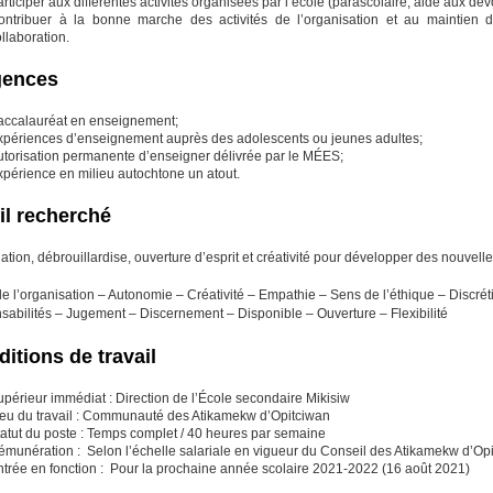
rticiper aux différentes activités organisées par l’école (parascolaire, aide aux devo
ontribuer à la bonne marche des activités de l’organisation et au maintien d’
llaboration.
gences
accalauréat en enseignement;
xpériences d’enseignement auprès des adolescents ou jeunes adultes;
utorisation permanente d’enseigner délivrée par le MÉES;
xpérience en milieu autochtone un atout.
il recherché
ation, débrouillardise, ouverture d’esprit et créativité pour développer des nouvel
e l’organisation – Autonomie – Créativité – Empathie – Sens de l’éthique – Discrét
sabilités – Jugement – Discernement – Disponible – Ouverture – Flexibilité
itions de travail
périeur immédiat : Direction de l’École secondaire Mikisiw
ieu du travail : Communauté des Atikamekw d’Opitciwan
tatut du poste : Temps complet / 40 heures par semaine
émunération : Selon l’échelle salariale en vigueur du Conseil des Atikamekw d’Op
ntrée en fonction : Pour la prochaine année scolaire 2021-2022 (16 août 2021)