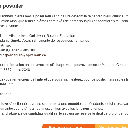
 postuler
rsonnes intéressées à poser leur candidature devront faire parvenir leur curriculu
tation ainsi que leurs diplômes et relevés de notes sous pli confidentiel en tout te
sse suivante:
l des Atikamekw d’Opitciwan, Secteur Éducation
dame Ginette Awashish, agente de ressources humaines
e Amisk
iwan (Québec) G0W 3B0
l :
gawashish@opitciwan.ca
oute information en lien avec cet affichage, vous pouvez contacter Madame Ginet
74-8837 poste 2348
us vous remercions de l’intérêt que vous manifesterez pour ce poste, mais seules 
tées. ***
mportante :
ployé sélectionné devra se soumettre à une enquête d’antécédents judiciaires avant 
n antécédent, s’il y a lieu, n’est en lien avec les fonctions offertes.
nant l’absence de candidats qualifiés, le secteur se réserve le droit de prolonger o
Postuler en ligne
Voir toutes les