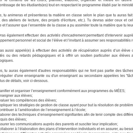
entissage de tes étudiants(es) tout en respectant le programme établi par le ministè
e, tu animeras et présenteras ta matière en classe selon le plan que tu auras fait
, des ateliers de lecture, des projets d'écriture, etc.). Tu devras aider ceux et c
e et t’assurer que l’ensemble de la classe a pu assimiler toute la matière que tu leu
ras également effectuer des
activités d'encadrement
permettant d'intervenir aupr
ppement personnel et social de l’élève et l’invitant à assumer ses responsabilités 
as aussi appelé(e) à effectuer des
activités de récupération
auprès d’un élève o
ultés ou des retards pédagogiques et à offrir un soutien particulier aux élèves 
ogiques.
s, tu auras également d'autres responsabilités qui ne font pas partie des tâch
l régulier d'une enseignante ou d'un enseignant au secondaire appelées les "tâch
lus de détails, voir ci-dessous.
lanifier et organiser l’enseignement conformément aux programmes du MÉES;
nseigner aux élèves;
valuer les compétences des élèves;
pliquer les stratégies de gestion de classe ayant pour but la résolution de problème
ntribuer à l’amélioration de l’enseignement à l’école;
laborer des techniques d’enseignement signifiantes afin de tenir compte des diffé
cquis des élèves;
surer les communications auprès des parents et susciter leur implication;
llaborer à l’élaboration des plans d’intervention individuels et en assurer, au beso