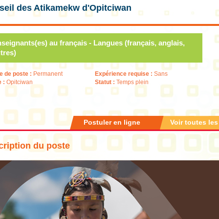
seil des Atikamekw d'Opitciwan
seignants(es) au français - Langues (français, anglais,
tres)
e de poste :
Permanent
Expérience requise :
Sans
e :
Opitciwan
Statut :
Temps plein
Postuler en ligne
Voir toutes les
ription du poste