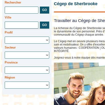
Rechercher
Cégep de Sherbrooke
Ville
Travailler au Cégep de Sh
La richesse du Cégep de Sherbrooke se 
le dynamisme de son personnel. Près d'
Profil
communauté du Cégep chaque année.
Le Cégep met en oeuvre plusieurs mesure
sain et mobilisateur. On y offre d'excel
Secteur
valeurs humaines : COOPÉRATION |
INTÉGRITÉ.
Joignez-vous à notre équipe dès mainte
Province
Région