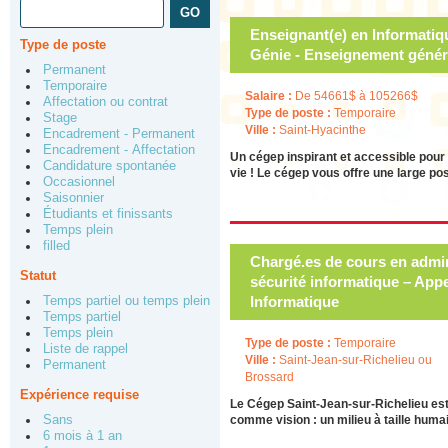
Enseignant(e) en Informatiqu
Type de poste
Génie - Enseignement généra
Permanent
Temporaire
Salaire :
De 54661$ à 105266$
Affectation ou contrat
Type de poste :
Temporaire
Stage
Ville :
Saint-Hyacinthe
Encadrement - Permanent
Encadrement - Affectation
Un cégep inspirant et accessible pour 
Candidature spontanée
vie ! Le cégep vous offre une large p
Occasionnel
Saisonnier
Étudiants et finissants
Temps plein
filled
Chargé.es de cours en admin
Statut
sécurité informatique – Appe
Informatique
Temps partiel ou temps plein
Temps partiel
Temps plein
Type de poste :
Temporaire
Liste de rappel
Ville :
Saint-Jean-sur-Richelieu ou
Permanent
Brossard
Expérience requise
Le Cégep Saint-Jean-sur-Richelieu est 
Sans
comme vision : un milieu à taille hum
6 mois à 1 an