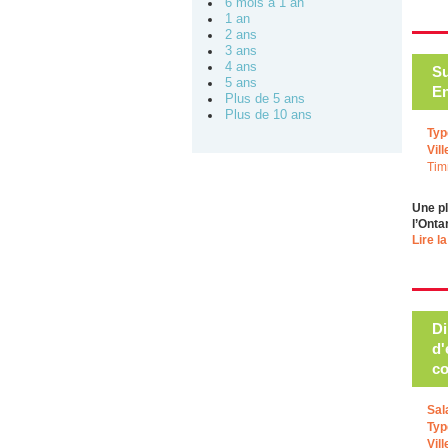
6 mois à 1 an
1 an
2 ans
3 ans
4 ans
Su
5 ans
En
Plus de 5 ans
Plus de 10 ans
Typ
Vill
Tim
Une pl
l’Ont
Lire la
Di
d'
c
Sal
Typ
Vill