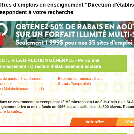
ffres d'emplois en enseignement "Direction d'établi
respondent à votre recherche
OSTE À LA DIRECTION GÉNÉRALE - Personnel
encadrement - Direction d'établissement scolaire
e de poste :
Encadrement -
Expérience requise :
5 ans
ctation
Statut :
Temps plein
e :
Métabetchouan-Lac-à-la-
ix
dans un environnement exceptionnel à Métabetchouan-Lac-à-la-Croix (Lac St-
ignement privé et mixte fondé en 1956, qui accueille plus de 300 élèves. Reco
Lire la suite...
Voir offre
Voi