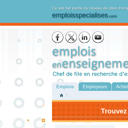
Ce site fait partie du réseau de sites d'em
emploisspecialises
.com
Emplois
Employeurs
Achet
Trouvez