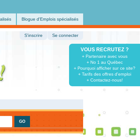
alisés
Blogue d'Emplois spécialisés
S'inscrire
Se connecter
VOUS RECRUTEZ ?
+ Partenaire avec vous
+ No 1 au Québec
+ Pourquoi afficher sur ce site?
+ Tarifs des offres d'emploi
+ Contactez-nous!