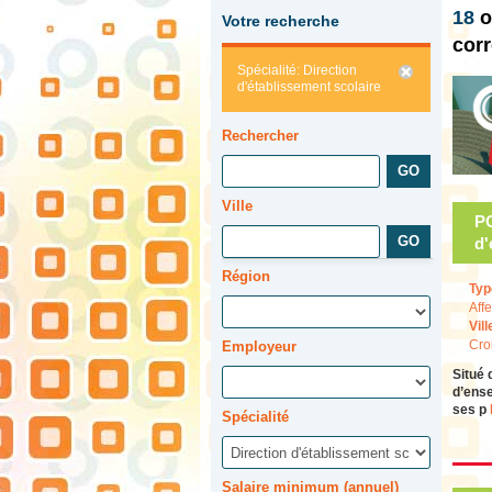
18
o
Votre recherche
cor
Spécialité: Direction
d'établissement scolaire
Rechercher
Ville
P
d'
Région
Typ
Affe
Vill
Cro
Employeur
Situé 
d’ense
ses p
Spécialité
Salaire minimum (annuel)