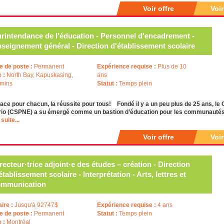
Voir offre
Voi
rintendance de l’éducation - Personnel d'encadrement -
seignement général - Direction d'établissement scolaire
e de poste :
Permanent
Expérience requise :
Plus de 10
e :
North Bay, Kapuskasing,
ans
mins
Statut :
Temps plein
ace pour chacun, la réussite pour tous! Fondé il y a un peu plus de 25 ans, le 
ario (CSPNE) a su émergé comme un bastion d’éducation pour les communautés 
 suite...
Voir offre
Voi
recteur·trice adjoint·e des études – création - Direction
établissement scolaire - Interprétation - Arts, lettres et
ommunication
aire :
Jusqu'à 92747$
Expérience requise :
4 ans
e de poste :
Permanent
Statut :
Temps plein
e :
Montréal