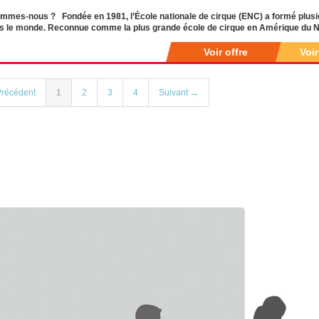
mmes-nous ? Fondée en 1981, l’École nationale de cirque (ENC) a formé plusie
s le monde. Reconnue comme la plus grande école de cirque en Amérique du No
Voir offre
Voi
récédent
1
2
3
4
Suivant →