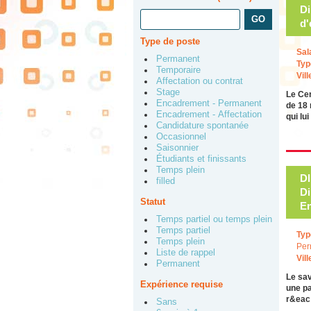
Di
d'
Type de poste
Sal
Permanent
Typ
Temporaire
Vill
Affectation ou contrat
Stage
Le Cen
Encadrement - Permanent
de 18 
Encadrement - Affectation
qui lu
Candidature spontanée
Occasionnel
Saisonnier
Étudiants et finissants
Temps plein
D
filled
Di
Statut
E
Temps partiel ou temps plein
Temps partiel
Typ
Temps plein
Per
Liste de rappel
Vill
Permanent
Le sav
Expérience requise
une pa
r&ea
Sans