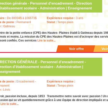
rection générale - Personnel d'encadrement - Direction
établissement scolaire - Administration | Enseignement
aire :
De 80004$ à 106673$
Expérience requise :
3 ans
e de poste :
Permanent
Statut :
Temps plein
e :
Gatineau
tre de la petite enfance (CPE) des Hautes- Plaines établi à Gatineau depuis 198
mois et moins. La mission du CPE des Hautes-Plaines est d'octroyer des servi
i sont confiés. Ces services
Lire la suite...
Voir offre
Voi
IRECTION GÉNÉRALE - Personnel d'encadrement -
rection d'établissement scolaire - Administration |
nseignement
e de poste :
Encadrement -
Expérience requise :
manent
Statut :
Temps plein
e :
Lévis
oir, passion incluse, depuis 1853 Transmettre notre savoir avec passion ! Un 
ssion qui se vit quotidiennement grâce à une équipe de direction impliquée et 
c
Lire la suite...