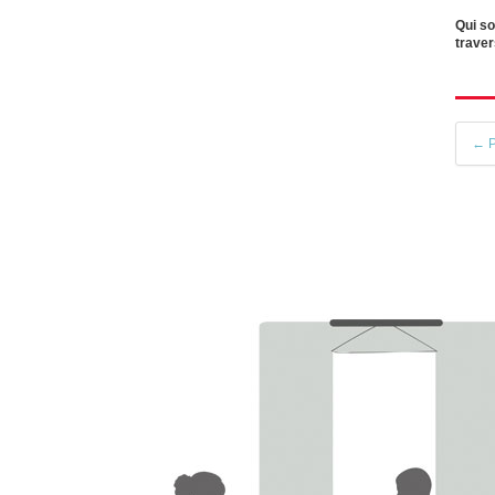
Qui so
traver
← P