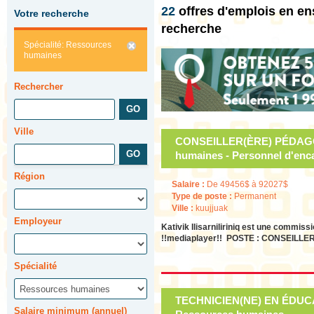
22
offres d'emplois en 
Votre recherche
recherche
Spécialité: Ressources
humaines
Rechercher
Ville
CONSEILLER(ÈRE) PÉDAGO
humaines - Personnel d'en
Région
Salaire :
De 49456$ à 92027$
Type de poste :
Permanent
Ville :
kuujjuak
Employeur
Kativik Ilisarniliriniq est une commi
!!mediaplayer!! POSTE : CONSEI
Spécialité
TECHNICIEN(NE) EN ÉDUC
Salaire minimum (annuel)