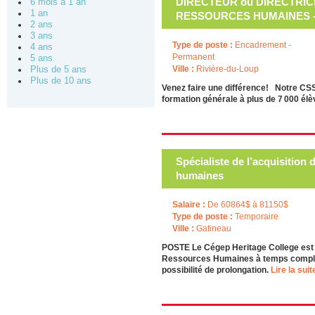
DIRECTEUR ou DIRECTRIC
6 mois à 1 an
1 an
RESSOURCES HUMAINES - 
2 ans
3 ans
Type de poste :
Encadrement -
4 ans
Permanent
5 ans
Ville :
Rivière-du-Loup
Plus de 5 ans
Plus de 10 ans
Venez faire une différence! Notre CSS
formation générale à plus de 7 000 élèv
Spécialiste de l’acquisition 
humaines
Salaire :
De 60864$ à 81150$
Type de poste :
Temporaire
Ville :
Gatineau
POSTE Le Cégep Heritage College est ac
Ressources Humaines à temps complet
possibilité de prolongation.
Lire la suite