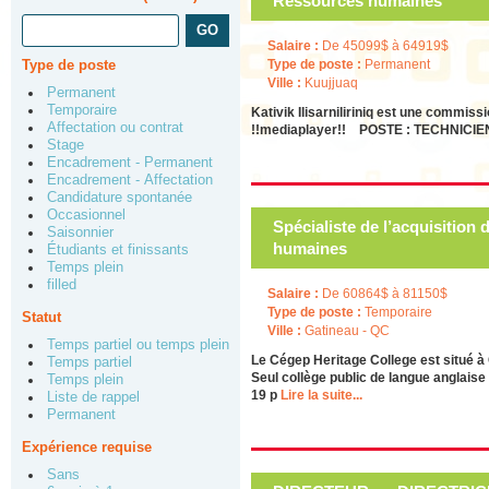
Ressources humaines
Salaire :
De 45099$ à 64919$
Type de poste
Type de poste :
Permanent
Ville :
Kuujjuaq
Permanent
Temporaire
Kativik Ilisarniliriniq est une commi
Affectation ou contrat
!!mediaplayer!! POSTE : TECHNICI
Stage
Encadrement - Permanent
Encadrement - Affectation
Candidature spontanée
Occasionnel
Spécialiste de l’acquisition 
Saisonnier
humaines
Étudiants et finissants
Temps plein
filled
Salaire :
De 60864$ à 81150$
Type de poste :
Temporaire
Statut
Ville :
Gatineau - QC
Temps partiel ou temps plein
Le Cégep Heritage College est situé à 
Temps partiel
Seul collège public de langue anglaise 
Temps plein
19 p
Lire la suite...
Liste de rappel
Permanent
Expérience requise
Sans