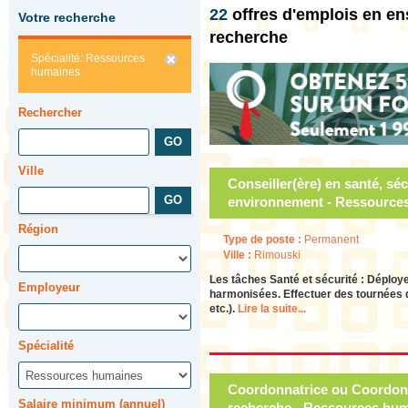
22
offres d'emplois en 
Votre recherche
recherche
Spécialité: Ressources
humaines
Rechercher
Ville
Conseiller(ère) en santé, sécu
environnement - Ressource
Région
Type de poste :
Permanent
Ville :
Rimouski
Les tâches Santé et sécurité : Déployer
Employeur
harmonisées. Effectuer des tournées de
etc.).
Lire la suite...
Spécialité
Coordonnatrice ou Coordonna
Salaire minimum (annuel)
recherche - Ressources hum