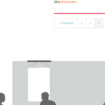
18 p
Lire la suite...
← Précédent
1
2
3