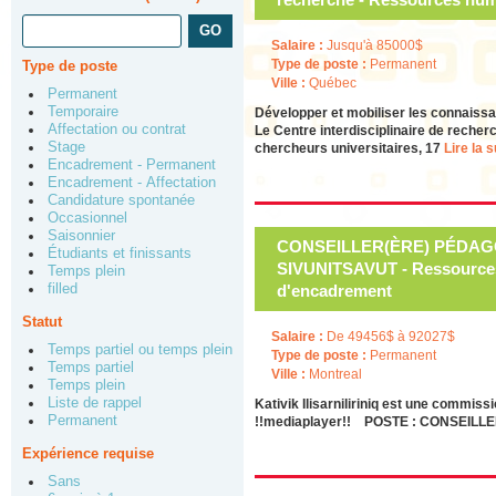
Salaire :
Jusqu'à 85000$
Type de poste :
Permanent
Type de poste
Ville :
Québec
Permanent
Temporaire
Développer et mobiliser les connaissa
Affectation ou contrat
Le Centre interdisciplinaire de recher
Stage
chercheurs universitaires, 17
Lire la su
Encadrement - Permanent
Encadrement - Affectation
Candidature spontanée
Occasionnel
Saisonnier
CONSEILLER(ÈRE) PÉDAG
Étudiants et finissants
SIVUNITSAVUT - Ressources
Temps plein
filled
d'encadrement
Statut
Salaire :
De 49456$ à 92027$
Temps partiel ou temps plein
Type de poste :
Permanent
Temps partiel
Ville :
Montreal
Temps plein
Liste de rappel
Kativik Ilisarniliriniq est une commi
Permanent
!!mediaplayer!! POSTE : CONSEIL
Expérience requise
Sans