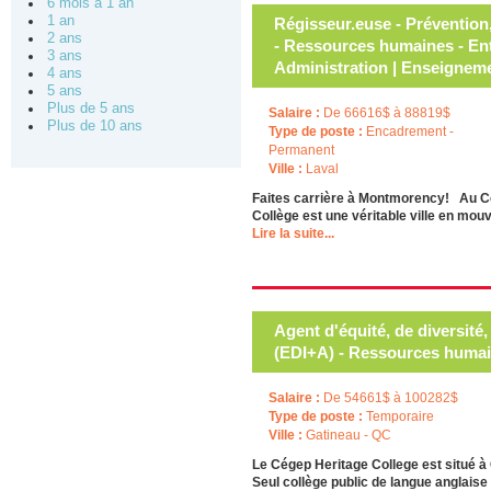
6 mois à 1 an
1 an
Régisseur.euse - Prévention
2 ans
- Ressources humaines - Ent
3 ans
Administration | Enseignem
4 ans
5 ans
Plus de 5 ans
Salaire :
De 66616$ à 88819$
Plus de 10 ans
Type de poste :
Encadrement -
Permanent
Ville :
Laval
Faites carrière à Montmorency! Au Col
Collège est une véritable ville en mou
Lire la suite...
Agent d'équité, de diversité
(EDI+A) - Ressources humain
Salaire :
De 54661$ à 100282$
Type de poste :
Temporaire
Ville :
Gatineau - QC
Le Cégep Heritage College est situé à 
Seul collège public de langue anglaise 