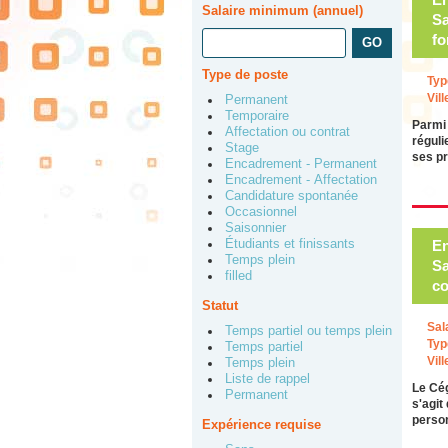
Salaire minimum (annuel)
Sa
fo
Type de poste
Typ
Vill
Permanent
Temporaire
Parmi 
Affectation ou contrat
réguli
Stage
ses p
Encadrement - Permanent
Encadrement - Affectation
Candidature spontanée
Occasionnel
Saisonnier
Étudiants et finissants
En
Temps plein
Sa
filled
co
Statut
Sal
Temps partiel ou temps plein
Typ
Temps partiel
Vill
Temps plein
Liste de rappel
Le Cég
Permanent
s'agit
perso
Expérience requise