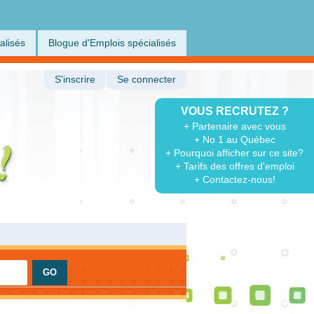
alisés
Blogue d'Emplois spécialisés
S'inscrire
Se connecter
VOUS RECRUTEZ ?
+ Partenaire avec vous
+ No 1 au Québec
+ Pourquoi afficher sur ce site?
+ Tarifs des offres d'emploi
+ Contactez-nous!