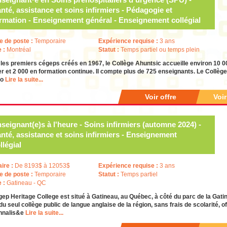
nté, assistance et soins infirmiers - Pédagogie et
rmation - Enseignement général - Enseignement collégial
e de poste :
Temporaire
Expérience requise :
3 ans
e :
Montréal
Statut :
Temps partiel ou temps plein
les premiers cégeps créés en 1967, le Collège Ahuntsic accueille environ 10 0
er et 2 000 en formation continue. Il compte plus de 725 enseignants. Le Collèg
ro
Lire la suite...
Voir offre
Voi
seignant(e)s à l'heure - Soins infirmiers (automne 2024) -
nté, assistance et soins infirmiers - Enseignement
llégial
aire :
De 8193$ à 12053$
Expérience requise :
3 ans
e de poste :
Temporaire
Statut :
Temps partiel
e :
Gatineau - QC
ep Heritage College est situé à Gatineau, au Québec, à côté du parc de la Gatinea
 du seul collège public de langue anglaise de la région, sans frais de scolarité,
nnalis&e
Lire la suite...