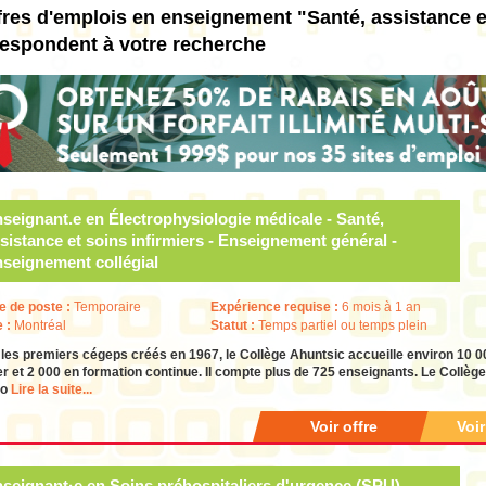
fres d'emplois en enseignement "Santé, assistance et
respondent à votre recherche
seignant.e en Électrophysiologie médicale - Santé,
sistance et soins infirmiers - Enseignement général -
seignement collégial
e de poste :
Temporaire
Expérience requise :
6 mois à 1 an
e :
Montréal
Statut :
Temps partiel ou temps plein
les premiers cégeps créés en 1967, le Collège Ahuntsic accueille environ 10 0
er et 2 000 en formation continue. Il compte plus de 725 enseignants. Le Collèg
ro
Lire la suite...
Voir offre
Voi
seignant·e en Soins préhospitaliers d'urgence (SPU) -