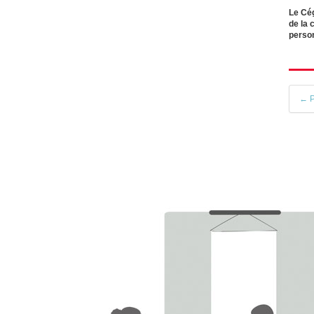
Le Cég
de la 
perso
← P