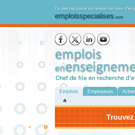
Ce site fait partie du réseau de sites d'em
emploisspecialises
.com
Emplois
Employeurs
Achet
Trouvez