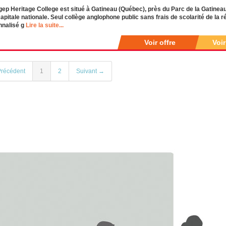
ep Heritage College est situé à Gatineau (Québec), près du Parc de la Gatineau,
capitale nationale. Seul collège anglophone public sans frais de scolarité de la r
nnalisé g
Lire la suite...
Voir offre
Voi
récédent
1
2
Suivant →