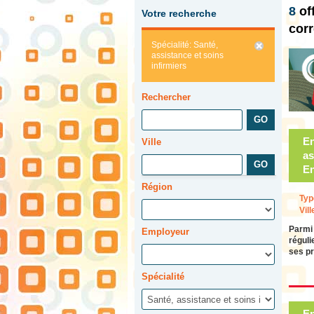
8
of
Votre recherche
cor
Spécialité: Santé,
assistance et soins
infirmiers
Rechercher
En
Ville
as
En
Région
Typ
Vill
Parmi 
Employeur
réguli
ses p
Spécialité
En