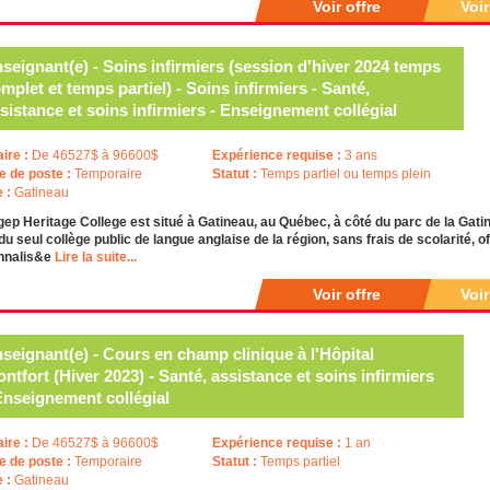
Voir offre
Voi
seignant(e) - Soins infirmiers (session d'hiver 2024 temps
mplet et temps partiel) - Soins infirmiers - Santé,
sistance et soins infirmiers - Enseignement collégial
aire :
De 46527$ à 96600$
Expérience requise :
3 ans
e de poste :
Temporaire
Statut :
Temps partiel ou temps plein
e :
Gatineau
ep Heritage College est situé à Gatineau, au Québec, à côté du parc de la Gatinea
 du seul collège public de langue anglaise de la région, sans frais de scolarité,
nnalis&e
Lire la suite...
Voir offre
Voi
seignant(e) - Cours en champ clinique à l'Hôpital
ntfort (Hiver 2023) - Santé, assistance et soins infirmiers
Enseignement collégial
aire :
De 46527$ à 96600$
Expérience requise :
1 an
e de poste :
Temporaire
Statut :
Temps partiel
e :
Gatineau