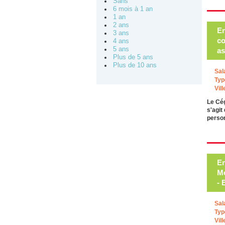
Sans
6 mois à 1 an
1 an
2 ans
En
3 ans
co
4 ans
5 ans
as
Plus de 5 ans
Plus de 10 ans
Sal
Typ
Vill
Le Cég
s'agit
perso
En
Mo
- 
Sal
Typ
Vill