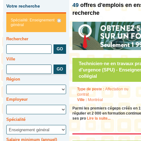
49
offres d'emplois en e
Votre recherche
recherche
Spécialité: Enseignement
général
Rechercher
Ville
Technicien·ne en travaux pra
d’urgence (SPU) - Enseigne
collégial
Région
Type de poste :
Affectation ou
contrat
Employeur
Ville :
Montréal
Parmi les premiers cégeps créés en 19
régulier et 2 000 en formation continu
ses pro
Lire la suite...
Spécialité
Salaire minimum (annuel)