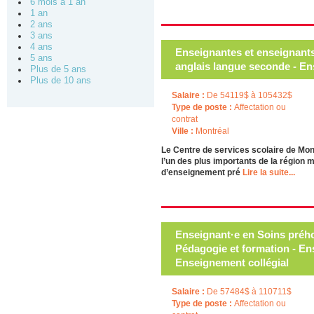
6 mois à 1 an
1 an
2 ans
3 ans
4 ans
Enseignantes et enseignants
5 ans
anglais langue seconde - E
Plus de 5 ans
Plus de 10 ans
Salaire :
De 54119$ à 105432$
Type de poste :
Affectation ou
contrat
Ville :
Montréal
Le Centre de services scolaire de Mon
l’un des plus importants de la région 
d’enseignement pré
Lire la suite...
Enseignant·e en Soins prého
Pédagogie et formation - En
Enseignement collégial
Salaire :
De 57484$ à 110711$
Type de poste :
Affectation ou