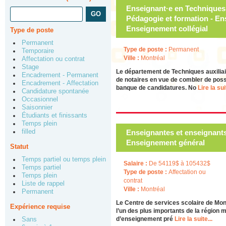
Enseignant·e en Techniques j
Pédagogie et formation - En
Enseignement collégial
Type de poste
Permanent
Type de poste :
Permanent
Temporaire
Ville :
Montréal
Affectation ou contrat
Stage
Le département de Techniques auxiliair
Encadrement - Permanent
de notaires en vue de combler de possi
Encadrement - Affectation
banque de candidatures. No
Lire la sui
Candidature spontanée
Occasionnel
Saisonnier
Étudiants et finissants
Temps plein
filled
Enseignantes et enseignants 
Enseignement général
Statut
Temps partiel ou temps plein
Salaire :
De 54119$ à 105432$
Temps partiel
Type de poste :
Affectation ou
Temps plein
contrat
Liste de rappel
Ville :
Montréal
Permanent
Le Centre de services scolaire de Mon
Expérience requise
l’un des plus importants de la région 
d’enseignement pré
Lire la suite...
Sans