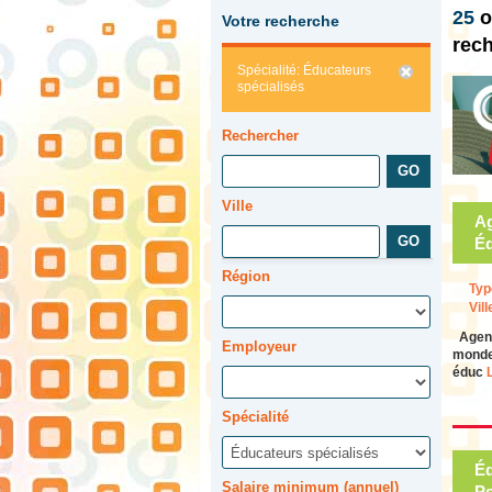
25
o
Votre recherche
rec
Spécialité: Éducateurs
spécialisés
Rechercher
Ville
Ag
Éd
Région
Typ
Vill
Agente
Employeur
monde 
éduc
L
Spécialité
Éd
Salaire minimum (annuel)
Ps