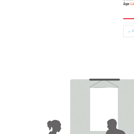
âge
Li
← P