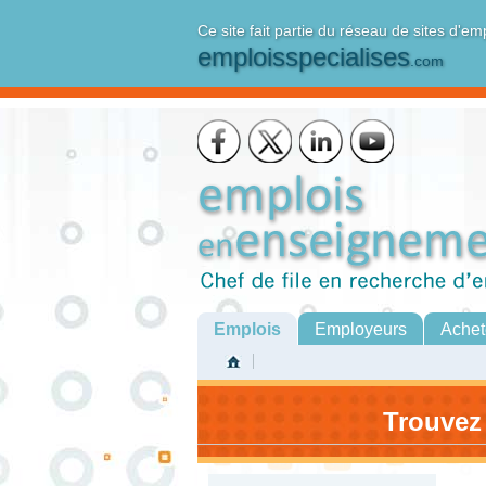
Ce site fait partie du réseau de sites d'em
emploisspecialises
.com
Emplois
Employeurs
Achet
Trouvez