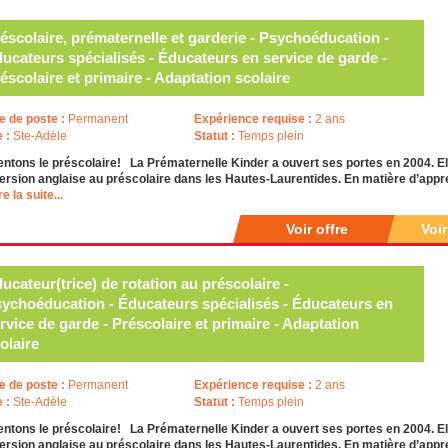
éscolaire, prématernelle et garderie - Psychoéducation -
ucateurs spécialisés - Éducateurs en service de garde -
éscolaire et primaire - Adaptation scolaire
e de poste :
Permanent
Expérience requise :
2 ans
e :
Ste-Adèle
Statut :
Temps plein
ntons le préscolaire! La Prématernelle Kinder a ouvert ses portes en 2004. E
rsion anglaise au préscolaire dans les Hautes-Laurentides. En matière d’appre
re la suite...
Voir offre
Voi
ucateur(trice) de rotation au préscolaire -
ychoéducation - Éducateurs spécialisés - Éducateurs en
rvice de garde - Préscolaire et primaire - Adaptation
olaire
e de poste :
Permanent
Expérience requise :
2 ans
e :
Ste-Adèle
Statut :
Temps plein
ntons le préscolaire! La Prématernelle Kinder a ouvert ses portes en 2004. E
rsion anglaise au préscolaire dans les Hautes-Laurentides. En matière d’appre