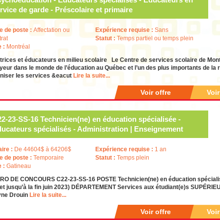
rvice de garde - Préscolaire et primaire
e de poste :
Affectation ou
Expérience requise :
Sans
trat
Statut :
Temps partiel ou temps plein
e :
Montréal
rices et éducateurs en milieu scolaire Le Centre de services scolaire de Mont
eur dans le monde de l’éducation au Québec et l’un des plus importants de la 
niser les services &eacut
Lire la suite...
Voir offre
Voi
2-23-SS-16 Technicien(ne) en éducation spécialisée -
ucateurs spécialisés - Administration | Enseignement
aire :
De 44604$ à 64206$
Expérience requise :
1 an
e de poste :
Temporaire
Statut :
Temps plein
e :
Gatineau
O DE CONCOURS C22-23-SS-16 POSTE Technicien(ne) en éducation spéciali
et jusqu’à la fin juin 2023) DÉPARTEMENT Services aux étudiant(e)s SUPÉ
yne Drouin
Lire la suite...
Voir offre
Voi