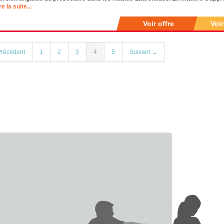
re la suite...
Voir offre
Voi
récédent
1
2
3
4
5
Suivant →