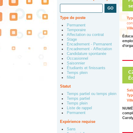
se
Type de poste
Typ
con
Permanent
Vill
Temporaire
Affectation ou contrat
Éducat
Stage
employ
Encadrement - Permanent
d’orga
Encadrement - Affectation
Candidature spontanée
Occasionnel
Saisonnier
Étudiants et finissants
C2
Temps plein
filled
Éd
Statut
Sal
Temps partiel ou temps plein
Typ
Temps partiel
Vill
Temps plein
Liste de rappel
NUMÉR
Permanent
compl
Carol
Expérience requise
Sans