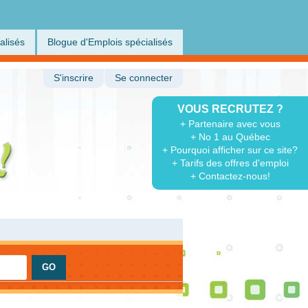
alisés
Blogue d'Emplois spécialisés
S'inscrire
Se connecter
VOUS RECRUTEZ ?
+ Partenaire avec vous
+ No 1 au Québec
+ Pourquoi afficher sur ce site?
+ Tarifs des offres d'emploi
+ Contactez-nous!