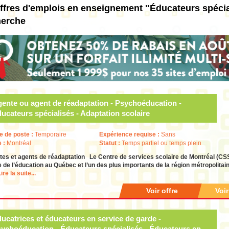
ffres d'emplois en enseignement "Éducateurs spécia
herche
ente ou agent de réadaptation - Psychoéducation -
ucateurs spécialisés - Adaptation scolaire
e de poste :
Temporaire
Expérience requise :
Sans
e :
Montréal
Statut :
Temps partiel ou temps plein
s et agents de réadaptation Le Centre de services scolaire de Montréal (CSS
de l’éducation au Québec et l’un des plus importants de la région métropolitai
ire la suite...
Voir offre
Voi
ucatrices et éducateurs en service de garde -
ychoéducation - Éducateurs spécialisés - Éducateurs en