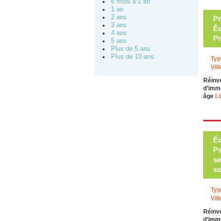
6 mois à 1 an
1 an
2 ans
Pr
3 ans
Éd
4 ans
Pr
5 ans
Plus de 5 ans
Plus de 10 ans
Typ
Vill
Réinve
d’imme
âge
Li
Éd
Ps
se
sc
Typ
Vill
Réinve
d’imme