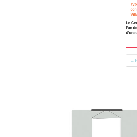
Typ
con
Vill
Le Cen
l’un d
d’ens
← P