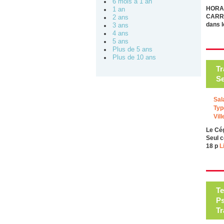
6 mois à 1 an
HORAI
1 an
CARRIÈ
2 ans
dans l
3 ans
4 ans
5 ans
Plus de 5 ans
Plus de 10 ans
Tr
Se
Sal
Typ
Vill
Le Cég
Seul c
18 p
L
Te
Ps
Tr