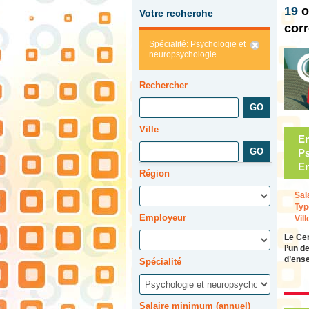
19
o
Votre recherche
cor
Spécialité: Psychologie et
neuropsychologie
Rechercher
Ville
En
Ps
En
Région
Sal
Typ
Employeur
Vill
Le Cen
l’un d
d’ens
Spécialité
Salaire minimum (annuel)