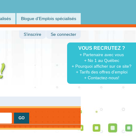
alisés
Blogue d'Emplois spécialisés
S'inscrire
Se connecter
VOUS RECRUTEZ ?
+ Partenaire avec vous
+ No 1 au Québec
+ Pourquoi afficher sur ce site?
+ Tarifs des offres d'emploi
+ Contactez-nous!