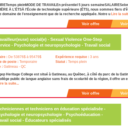
RETemps pleinMODE DE TRAVAILEn présentiel 5 jours semaineSALAIRESelon l
RE À L'ÉTSÀ l'École de technologie supérieure (ÉTS), nous sommes fiers d'être 
e domaine de l'enseignement que de la recherche appliquée. Notre u
Lire la suit
Voir offre
Voi
availleur(euse) social(e) - Sexual Violence One-Step
rvice - Psychologie et neuropsychologie - Travail social
aire :
De 53876$ à 95479$
Expérience requise :
3 ans
e de poste :
Temporaire
Statut :
Temps plein
e :
Gatineau - QC
ep Heritage College est situé à Gatineau, au Québec, à côté du parc de la Gatine
ollège public de langue anglaise sans frais de scolarité de la région, il offre 
ire la suite...
Voir offre
Voi
chniciennes et techniciens en éducation spécialisée -
ychologie et neuropsychologie - Psychoéducation -
avail social - Éducateurs spécialisés