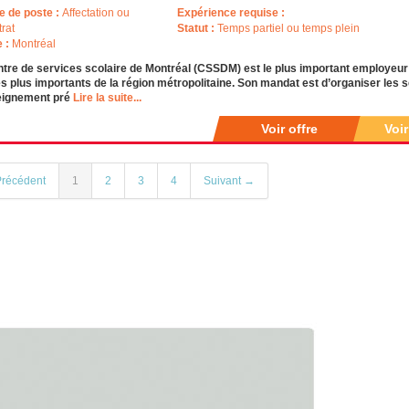
e de poste :
Affectation ou
Expérience requise :
trat
Statut :
Temps partiel ou temps plein
e :
Montréal
tre de services scolaire de Montréal (CSSDM) est le plus important employeur
es plus importants de la région métropolitaine. Son mandat est d’organiser les
eignement pré
Lire la suite...
Voir offre
Voi
récédent
1
2
3
4
Suivant →