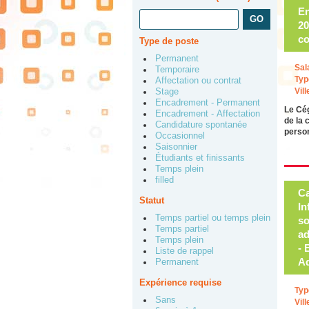
En
20
co
Type de poste
Permanent
Sal
Temporaire
Typ
Affectation ou contrat
Vill
Stage
Encadrement - Permanent
Le Cég
Encadrement - Affectation
de la 
Candidature spontanée
perso
Occasionnel
Saisonnier
Étudiants et finissants
Temps plein
filled
Ca
Statut
In
Temps partiel ou temps plein
so
Temps partiel
ad
Temps plein
- 
Liste de rappel
Ad
Permanent
Expérience requise
Typ
Sans
Vill