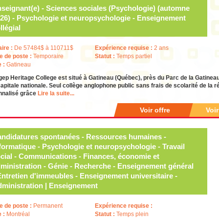
seignant(e) - Sciences sociales (Psychologie) (automne
26) - Psychologie et neuropsychologie - Enseignement
llégial
aire :
De 57484$ à 110711$
Expérience requise :
2 ans
e de poste :
Temporaire
Statut :
Temps partiel
e :
Gatineau
ep Heritage College est situé à Gatineau (Québec), près du Parc de la Gatineau,
capitale nationale. Seul collège anglophone public sans frais de scolarité de la r
nnalisé grâce
Lire la suite...
Voir offre
Voi
ndidatures spontanées - Ressources humaines -
formatique - Psychologie et neuropsychologie - Travail
cial - Communications - Finances, économie et
ministration - Génie - Recherche - Enseignement général
Entretien d'immeubles - Enseignement universitaire -
ministration | Enseignement
e de poste :
Permanent
Expérience requise :
e :
Montréal
Statut :
Temps plein