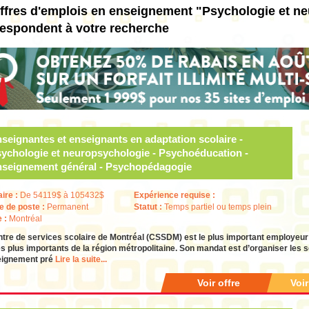
ffres d'emplois en enseignement "Psychologie et n
respondent à votre recherche
seignantes et enseignants en adaptation scolaire -
ychologie et neuropsychologie - Psychoéducation -
seignement général - Psychopédagogie
aire :
De 54119$ à 105432$
Expérience requise :
e de poste :
Permanent
Statut :
Temps partiel ou temps plein
e :
Montréal
tre de services scolaire de Montréal (CSSDM) est le plus important employeur
es plus importants de la région métropolitaine. Son mandat est d’organiser les
eignement pré
Lire la suite...
Voir offre
Voi