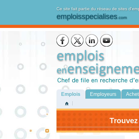
Ce site fait partie du réseau de sites d'em
emploisspecialises
.com
Emplois
Employeurs
Achet
Trouvez