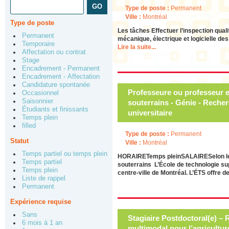
Type de poste :
Permanent
Ville :
Montréal
Type de poste
Les tâches Effectuer l’inspection quali
Permanent
mécanique, électrique et logicielle de
Temporaire
Lire la suite...
Affectation ou contrat
Stage
Encadrement - Permanent
Encadrement - Affectation
Candidature spontanée
Professeure ou professeur 
Occasionnel
Saisonnier
souterrains - Génie - Reche
Étudiants et finissants
universitaire
Temps plein
filled
Type de poste :
Permanent
Statut
Ville :
Montréal
Temps partiel ou temps plein
HORAIRETemps pleinSALAIRESelon les 
Temps partiel
souterrains L’École de technologie sup
Temps plein
centre-ville de Montréal. L’ÉTS offre
Liste de rappel
Permanent
Expérience requise
Sans
Stagiaire Postdoctoral(e) –
6 mois à 1 an
multimodal pour l’agricultur