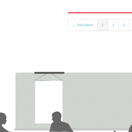
← Précédent
1
2
3