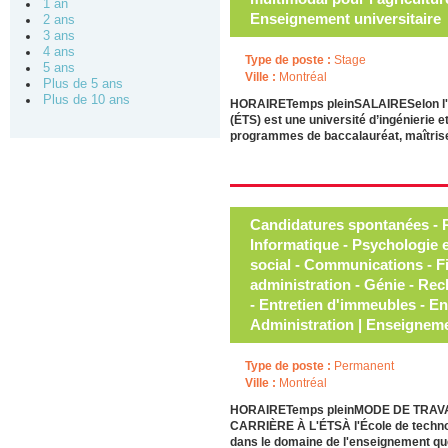
1 an
Enseignement universitaire
2 ans
3 ans
4 ans
Type de poste :
Stage
5 ans
Ville :
Montréal
Plus de 5 ans
Plus de 10 ans
HORAIRETemps pleinSALAIRESelon l'e
(ÉTS) est une université d’ingénierie 
programmes de baccalauréat, maîtrise
Candidatures spontanées - 
Informatique - Psychologie e
social - Communications - F
administration - Génie - Re
- Entretien d'immeubles - En
Administration | Enseignem
Type de poste :
Permanent
Ville :
Montréal
HORAIRETemps pleinMODE DE TRAVAILE
CARRIÈRE À L'ÉTSÀ l'École de technolo
dans le domaine de l'enseignement qu