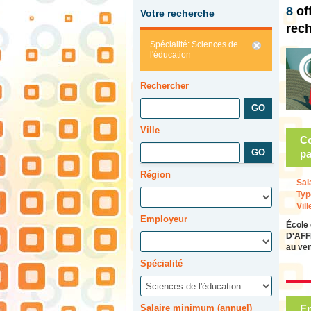
8
of
Votre recherche
rec
Spécialité: Sciences de
l'éducation
Rechercher
Ville
Co
pa
Région
Sal
Typ
Vill
Employeur
École
D'AFF
au ve
Spécialité
Salaire minimum (annuel)
En