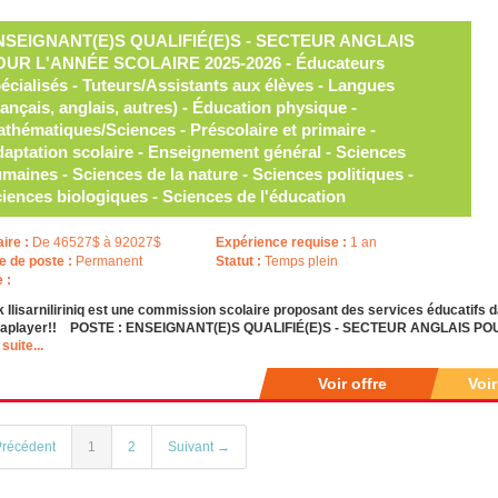
NSEIGNANT(E)S QUALIFIÉ(E)S - SECTEUR ANGLAIS
OUR L'ANNÉE SCOLAIRE 2025-2026 - Éducateurs
écialisés - Tuteurs/Assistants aux élèves - Langues
rançais, anglais, autres) - Éducation physique -
thématiques/Sciences - Préscolaire et primaire -
aptation scolaire - Enseignement général - Sciences
maines - Sciences de la nature - Sciences politiques -
iences biologiques - Sciences de l'éducation
aire :
De 46527$ à 92027$
Expérience requise :
1 an
e de poste :
Permanent
Statut :
Temps plein
e :
k Ilisarniliriniq est une commission scolaire proposant des services éducatif
iaplayer!! POSTE : ENSEIGNANT(E)S QUALIFIÉ(E)S - SECTEUR ANGLAIS P
 suite...
Voir offre
Voi
récédent
1
2
Suivant →