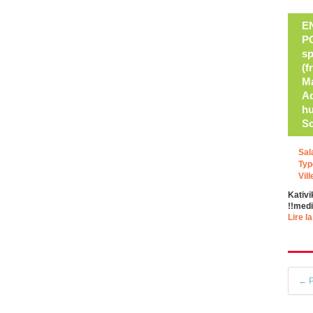
E
P
sp
(f
Ma
Ad
hu
Sc
Sal
Typ
Vill
Kativi
!!med
Lire la
← P