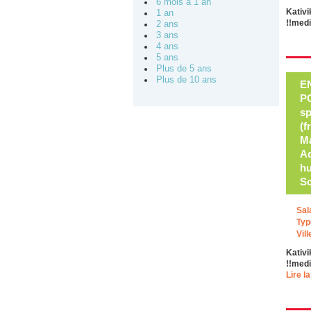
6 mois à 1 an
Kativi
1 an
!!med
2 ans
3 ans
4 ans
5 ans
Plus de 5 ans
Plus de 10 ans
E
P
sp
(f
Ma
Ad
hu
Sc
Sal
Typ
Vill
Kativi
!!med
Lire la