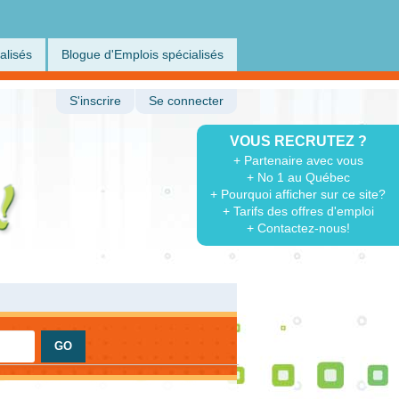
alisés
Blogue d'Emplois spécialisés
S'inscrire
Se connecter
VOUS RECRUTEZ ?
+ Partenaire avec vous
+ No 1 au Québec
+ Pourquoi afficher sur ce site?
+ Tarifs des offres d'emploi
+ Contactez-nous!