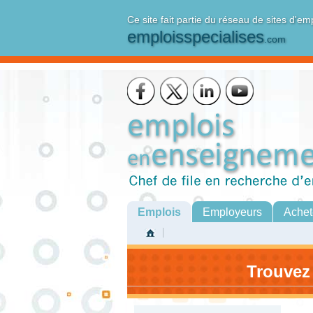
Ce site fait partie du réseau de sites d'em
emploisspecialises
.com
Emplois
Employeurs
Achet
Trouvez