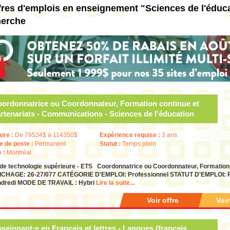
fres d'emplois en enseignement "Sciences de l'éduc
herche
ordonnatrice ou Coordonnateur, Formation continue et
rtenariats - Communications - Sciences de l'éducation
aire :
De 79534$ à 114350$
Expérience requise :
3 ans
e de poste :
Permanent
Statut :
Temps plein
e :
Montréal
 de technologie supérieure - ETS Coordonnatrice ou Coordonnateur, Formatio
ICHAGE: 26-27/077 CATÉGORIE D'EMPLOI: Professionnel STATUT D'EMPLOI: Rég
ndredi MODE DE TRAVAIL : Hybri
Lire la suite...
Voir offre
Voi
seignant·e en Français et lettres - Langues (français,