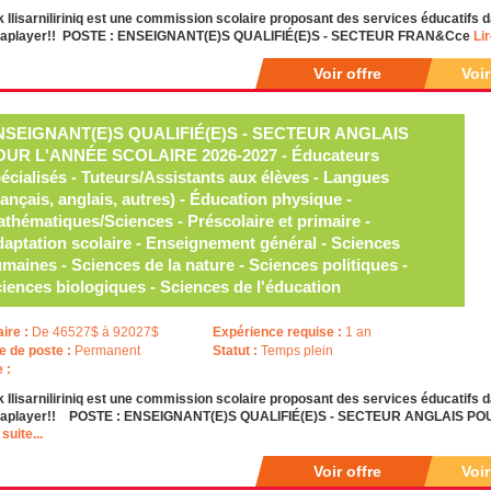
k Ilisarniliriniq est une commission scolaire proposant des services éducati
iaplayer!! POSTE : ENSEIGNANT(E)S QUALIFIÉ(E)S - SECTEUR FRAN&Cce
Lir
Voir offre
Voi
NSEIGNANT(E)S QUALIFIÉ(E)S - SECTEUR ANGLAIS
OUR L'ANNÉE SCOLAIRE 2026-2027 - Éducateurs
écialisés - Tuteurs/Assistants aux élèves - Langues
rançais, anglais, autres) - Éducation physique -
thématiques/Sciences - Préscolaire et primaire -
aptation scolaire - Enseignement général - Sciences
maines - Sciences de la nature - Sciences politiques -
iences biologiques - Sciences de l'éducation
aire :
De 46527$ à 92027$
Expérience requise :
1 an
e de poste :
Permanent
Statut :
Temps plein
e :
k Ilisarniliriniq est une commission scolaire proposant des services éducatif
iaplayer!! POSTE : ENSEIGNANT(E)S QUALIFIÉ(E)S - SECTEUR ANGLAIS P
 suite...
Voir offre
Voi