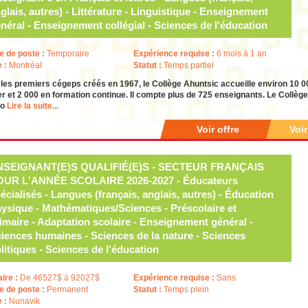
glais, autres) - Littérature - Linguistique - Enseignement
néral - Enseignement collégial - Sciences de l'éducation
e de poste :
Temporaire
Expérience requise :
6 mois à 1 an
e :
Montréal
Statut :
Temps partiel
les premiers cégeps créés en 1967, le Collège Ahuntsic accueille environ 10 0
er et 2 000 en formation continue. Il compte plus de 725 enseignants. Le Collèg
ro
Lire la suite...
Voir offre
Voi
NSEIGNANT(E)S QUALIFIÉ(E)S - SECTEUR FRANÇAIS
OUR L'ANNÉE SCOLAIRE 2026-2027 - Éducateurs
écialisés - Langues (français, anglais, autres) - Éducation
ysique - Mathématiques/Sciences - Préscolaire et
imaire - Adaptation scolaire - Enseignement général -
iences humaines - Sciences de la nature - Sciences
litiques - Sciences de l'éducation
aire :
De 46527$ à 92027$
Expérience requise :
Sans
e de poste :
Permanent
Statut :
Temps plein
e :
Nunavik