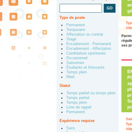
an
gé
Type de poste
Typ
Permanent
Vill
Temporaire
Affectation ou contrat
Parmi 
Stage
réguli
Encadrement - Permanent
ses p
Encadrement - Affectation
Candidature spontanée
Occasionnel
Saisonnier
Étudiants et finissants
E
Temps plein
filled
P
sp
Statut
ph
Temps partiel ou temps plein
pr
Temps partiel
Sc
Temps plein
po
Liste de rappel
Permanent
Sal
Expérience requise
Typ
Sans
Vill