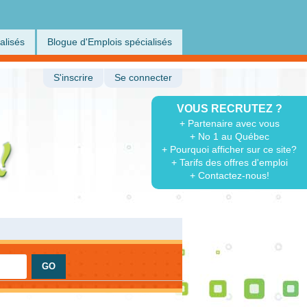
alisés
Blogue d'Emplois spécialisés
S'inscrire
Se connecter
VOUS RECRUTEZ ?
+ Partenaire avec vous
+ No 1 au Québec
+ Pourquoi afficher sur ce site?
+ Tarifs des offres d'emploi
+ Contactez-nous!