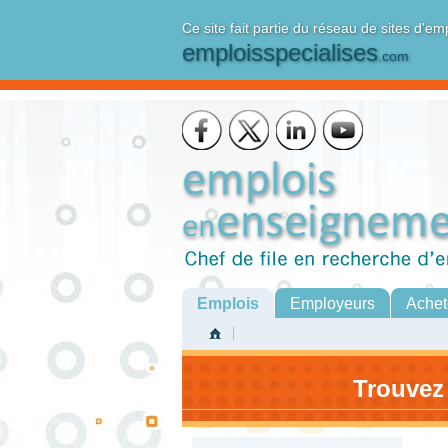
Ce site fait partie du réseau de sites d'em
emploisspecialises
.com
Emplois
Employeurs
Achet
Trouvez