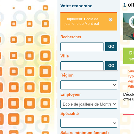
1
of
Votre recherche
Employeur: École de
joaillerie de Montréal
Rechercher
Di
Ville
sc
Sal
Région
Typ
Per
Vill
Employeur
L’écol
offre 
Spécialité
Salaire minimum (annuel)