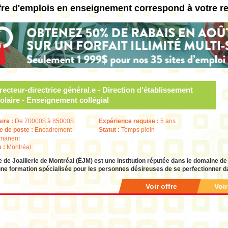
fre d'emplois en enseignement correspond à votre r
recteur-directrice général.e - Direction d'établissement
olaire - Enseignement collégial
aire :
De 70000$ à 85000$
Expérience requise :
5 ans
e de poste :
Encadrement -
Statut :
Temps plein
manent
e :
Montréal
e de Joaillerie de Montréal (ÉJM) est une institution réputée dans le domaine de la
une formation spécialisée pour les personnes désireuses de se perfectionner da
Voir offre
Voi