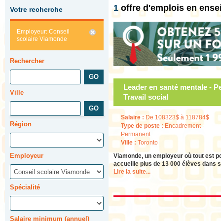
1
offre d'emplois en ens
Votre recherche
Employeur: Conseil
scolaire Viamonde
Rechercher
Leader en santé mentale - P
Ville
Travail social
Salaire :
De 108323$ à 118784$
Région
Type de poste :
Encadrement -
Permanent
Ville :
Toronto
Employeur
Viamonde, un employeur où tout est po
accueille plus de 13 000 élèves dans 
Lire la suite...
Spécialité
Salaire minimum (annuel)