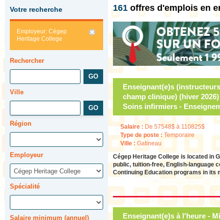
161
offres d'emplois en 
Votre recherche
Employeur: Cégep
Heritage College
Rechercher
Enseignant(e)s (instructeurs(
Ville
champ clinique) (hiver 2026)
Soins infirmiers - Enseignem
Région
Salaire :
De 57548$ à 110825$
Type de poste :
Temporaire
Ville :
Gatineau
Employeur
Cégep Heritage College is located in Ga
public, tuition-free, English-language 
Continuing Education programs in its 
Spécialité
Enseignant(e)s à l'heure - 
Salaire minimum (annuel)