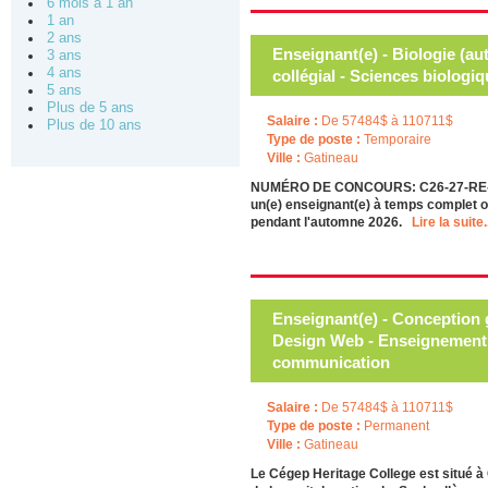
6 mois à 1 an
1 an
2 ans
Enseignant(e) - Biologie (a
3 ans
4 ans
collégial - Sciences biologi
5 ans
Plus de 5 ans
Salaire :
De 57484$ à 110711$
Plus de 10 ans
Type de poste :
Temporaire
Ville :
Gatineau
NUMÉRO DE CONCOURS: C26-27-RE-05 
un(e) enseignant(e) à temps complet o
pendant l'automne 2026.
Lire la suite.
Enseignant(e) - Conception 
Design Web - Enseignement co
communication
Salaire :
De 57484$ à 110711$
Type de poste :
Permanent
Ville :
Gatineau
Le Cégep Heritage College est situé à 